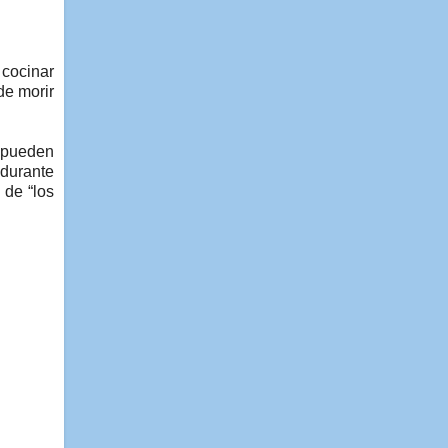
 cocinar
de morir
, pueden
 durante
 de “los