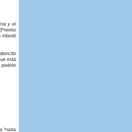
ina y el
 (Premio
infantil
atoncito
que está
pedirle
na “nada