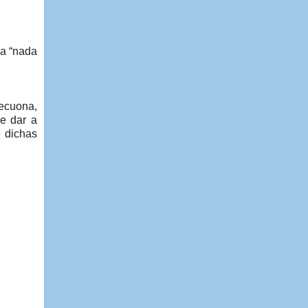
na “nada
ecuona,
de dar a
e dichas