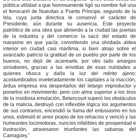
pública utilidad a que honrosamente ligó su nombre fué una
el ferrocarril de Nuevitas a Puerto Príncipe, segundo de la
Isla, cuya junta directiva le conservó el carácter de
Presidente, aún durante su ausencia. Este proyecto
patriótico de una obra que abriendo a la ciudad las puertas
de la industria y del comercio la sacó del estado de
marasmo en que yacía; convirtiendo una olvidada aldea
interior en ciudad casi marítima, si bien atrajo sobre el
avanzado patricio la gratitud de un pueblo por parte de los
buenos, no dejó de acarrearle, por otro lado amargos
sinsabores, gracias a las envidias de esas nulidades a
quienes ofusca y daña la luz del mérito ajeno:
acostumbrados inveteradamente los capitales a la inacción,
árdua empresa era despertarlos del letargo improductor y
ponerlos en movimiento; pero con alma superior a los tiros
de la insidiosa emulación, Betancourt superó los obstáculos
de la malicia, destruyó con inflexible lógica los argumentos
de sus contrarios, encendió la llama del entusiasmo en los
unos, estimuló el amor propio de los rehacios y venció y las
humeantes locomotoras, nuncios infalibles de prosperidad e
ilustración, atravesaron triunfantes las sabanas del
Camagüey."