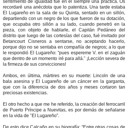
sentimiento de igualdad fué en él siempre una práctica. Os
recordaré una anécdota que lo patentiza. Una tarde estaba
El Lugareño en la sala de su Quinta, sentado en un sillón,
departiendo con un negro de los que fueron de su dotación,
que ocupaba otro sillón a su lado, cuando penetró en la
pieza, con objeto de hablarle, el Capitán Pedáneo del
distrito que luego de las cortesías del caso, fué invitado por
Betancourt Cisneros a sentarse, no aceptando hacerlo,
porque dijo no se sentaba en compañía de negros; a lo que
le respondió El Lugareño: “pues espereme V. en el zaguán
que dentro de un momento iré para allá." ¡Lección severa de
la firmeza de sus convicciones!
Ambos, en última, mártires en su muerte: Lincoln de una
bala asesina y El Lugareño de un cáncer en la garganta,
que con la diferencia de dos años y meses cortaron tan
preciosas existencias.
El otro hecho a que me he referido, la creación del ferrocarril
de Puerto Príncipe a Nuevitas, es por demás de señalarse
en la vida de "El Lugareño”.
De esto dice Calcaño en su biografía: “Entre otras cosas de