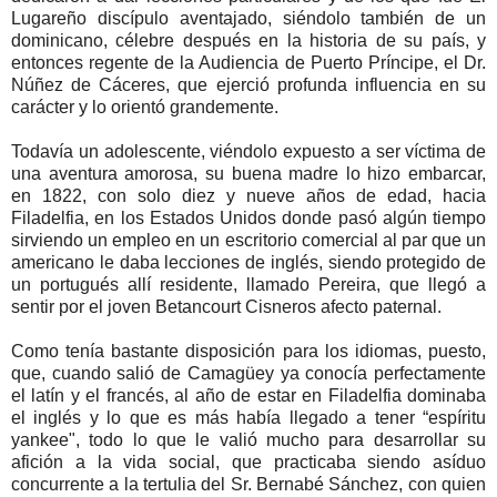
Lugareño discípulo aventajado, siéndolo también de un
dominicano, célebre después en la historia de su país, y
entonces regente de la Audiencia de Puerto Príncipe, el Dr.
Núñez de Cáceres, que ejerció profunda influencia en su
carácter y lo orientó grandemente.
Todavía un adolescente, viéndolo expuesto a ser víctima de
una aventura amorosa, su buena madre lo hizo embarcar,
en 1822, con solo diez y nueve años de edad, hacia
Filadelfia, en los Estados Unidos donde pasó algún tiempo
sirviendo un empleo en un escritorio comercial al par que un
americano le daba lecciones de inglés, siendo protegido de
un portugués allí residente, llamado Pereira, que llegó a
sentir por el joven Betancourt Cisneros afecto paternal.
Como tenía bastante disposición para los idiomas, puesto,
que, cuando salió de Camagüey ya conocía perfectamente
el latín y el francés, al año de estar en Filadelfia dominaba
el inglés y lo que es más había llegado a tener “espíritu
yankee", todo lo que le valió mucho para desarrollar su
afición a la vida social, que practicaba siendo asíduo
concurrente a la tertulia del Sr. Bernabé Sánchez, con quien