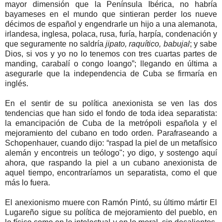
mayor dimensión que la Península Ibérica, no habría
bayameses en el mundo que sintieran perder los nueve
décimos de español y engendrarle un hijo a una alemanota,
irlandesa, inglesa, polaca, rusa, furía, harpía, condenación y
que seguramente no saldría
jipato, raquítico, babujal
; y sabe
Dios, si vos y yo no lo tenemos con tres cuartas partes de
manding, carabalí o congo loango”; llegando en última a
asegurarle que la independencia de Cuba se firmaría en
inglés.
En el sentir de su política anexionista se ven las dos
tendencias que han sido el fondo de toda idea separatista:
la emancipación de Cuba de la metrópoli española y el
mejoramiento del cubano en todo orden. Parafraseando a
Schopenhauer, cuando dijo: “raspad la piel de un metafísico
alemán y encontreis un teólogo"; yo digo, y sostengo aquí
ahora, que raspando la piel a un cubano anexionista de
aquel tiempo, encontraríamos un separatista, como el que
más lo fuera.
El anexionismo muere con Ramón Pintó, su último mártir El
Lugareño sigue su política de mejoramiento del pueblo, en