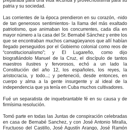
preparaba para una vida fecunda y provechosísima para su
patria y su sociedad.
Las corrientes de la época prendieron en su corazón, -nido
de tan generosos sentimientos- la llama del más exaltado
patriotismo, que animaban los concurrentes, cada día en
mayor número a la casa del Sr. Bernabé Sánchez y entre los
que se encontraban muchos camagüeyanos que allí habían
llegado perseguidos por el Gobierno colonial como reos de
“constitucionalismo”; y El Lugareño, como dijo
biografiándolo Manuel de la Cruz, el discípulo de tantos
maestros ilustres y fervorosos, echó a un lado la
Constitución del año 12, los españoles, los reyes, la
aristocracia, y todo...; y perteneció, desde entonces, en
cuerpo y alma a la gente insurgente y al ideal de la
independencia que ya tenía en Cuba muchos cultivadores.
Fué un separatista de inquebrantable fé en su causa y de
firmísima resolución.
Tomó parte en todas las Juntas de conspiración celebradas
en casa de Bernabé Sanchez, y con José Antonio Miralla,
Fructuoso del Castillo, José Agustín Arango, José Ramón