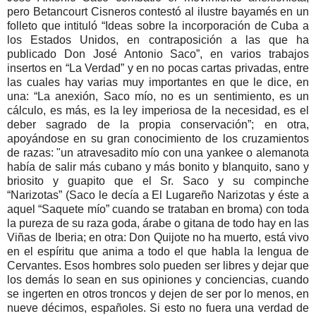
pero Betancourt Cisneros contestó al ilustre bayamés en un
folleto que intituló “Ideas sobre la incorporación de Cuba a
los Estados Unidos, en contraposición a las que ha
publicado Don José Antonio Saco”, en varios trabajos
insertos en “La Verdad” y en no pocas cartas privadas, entre
las cuales hay varias muy importantes en que le dice, en
una: “La anexión, Saco mío, no es un sentimiento, es un
cálculo, es más, es la ley imperiosa de la necesidad, es el
deber sagrado de la propia conservación”; en otra,
apoyándose en su gran conocimiento de los cruzamientos
de razas: "un atravesadito mío con una yankee o alemanota
había de salir más cubano y más bonito y blanquito, sano y
briosito y guapito que el Sr. Saco y su compinche
“Narizotas” (Saco le decía a El Lugareño Narizotas y éste a
aquel “Saquete mío” cuando se trataban en broma) con toda
la pureza de su raza goda, árabe o gitana de todo hay en las
Viñas de Iberia; en otra: Don Quijote no ha muerto, está vivo
en el espíritu que anima a todo el que habla la lengua de
Cervantes. Esos hombres solo pueden ser libres y dejar que
los demás lo sean en sus opiniones y conciencias, cuando
se ingerten en otros troncos y dejen de ser por lo menos, en
nueve décimos, españoles. Si esto no fuera una verdad de