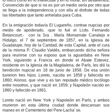
lo físico como en lo intelectual y en lo moral, sin desalientos,
Convencido de que si no es por un medio sería por otro que
se llega a la independencia y con ella al disfrute de todas
las libertades que tanto anhelaba para Cuba.
En la emigración todavía El Lugareño, contrae nupcias por
medio de apoderado, -que lo fué el Lcdo. Fernando
Betancourt.- con la Sra . María Monserrate Canalejo e
Hidalgo, el 7 de septiembre de 1857, en la Iglesia de
Guadalupe, hoy de la Caridad, de esta Capital, ante el cura
de la misma P. Claudio Valdés, embarcando dicha señora
para reunirse con su esposo que la aguardaba en New
York, siguiendo a Francia en donde el Abate Estevez,
residente en la Iglesia de la Magdalena, de París, les dió la
bendición nupcial en 18 de junio de 1858. De esa unión
tuvieron tres hijos. Loreto, nacida en 1858 y fallecida en
1860; Alonso, que vive y es tan reputado médico tocólogo
entre nosotros, y que nació en 1859; y Napoleón nacido en
1860 y fallecido en 1861.
Loreto nació en New York y Napoleón en París, y ambos
murieron en esta última ciudad donde descansan sus
manes en el Cementerio del Pere-Lacha' se.