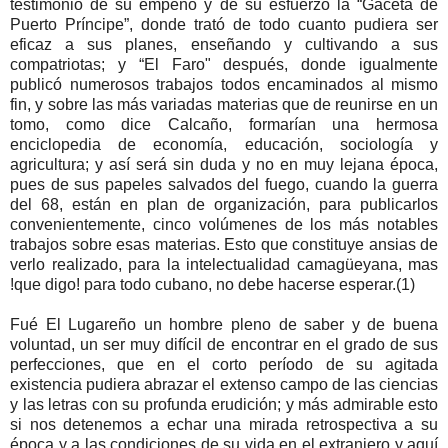
testimonio de su empeño y de su esfuerzo la “Gaceta de
Puerto Príncipe”, donde trató de todo cuanto pudiera ser
eficaz a sus planes, enseñando y cultivando a sus
compatriotas; y “El Faro" después, donde igualmente
publicó numerosos trabajos todos encaminados al mismo
fin, y sobre las más variadas materias que de reunirse en un
tomo, como dice Calcaño, formarían una hermosa
enciclopedia de economía, educación, sociología y
agricultura; y así será sin duda y no en muy lejana época,
pues de sus papeles salvados del fuego, cuando la guerra
del 68, están en plan de organización, para publicarlos
convenientemente, cinco volúmenes de los más notables
trabajos sobre esas materias. Esto que constituye ansias de
verlo realizado, para la intelectualidad camagüeyana, mas
!que digo! para todo cubano, no debe hacerse esperar.(1)
Fué El Lugareño un hombre pleno de saber y de buena
voluntad, un ser muy difícil de encontrar en el grado de sus
perfecciones, que en el corto período de su agitada
existencia pudiera abrazar el extenso campo de las ciencias
y las letras con su profunda erudición; y más admirable esto
si nos detenemos a echar una mirada retrospectiva a su
época y a las condiciones de su vida en el extranjero y aquí