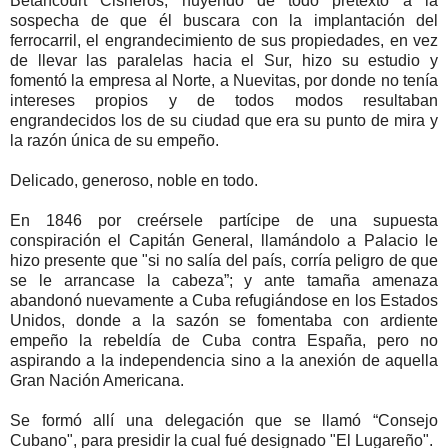
Betancourt Cisneros, huyendo de todo pretexto a la
sospecha de que él buscara con la implantación del
ferrocarril, el engrandecimiento de sus propiedades, en vez
de llevar las paralelas hacia el Sur, hizo su estudio y
fomentó la empresa al Norte, a Nuevitas, por donde no tenía
intereses propios y de todos modos resultaban
engrandecidos los de su ciudad que era su punto de mira y
la razón única de su empeño.
Delicado, generoso, noble en todo.
En 1846 por creérsele partícipe de una supuesta
conspiración el Capitán General, llamándolo a Palacio le
hizo presente que "si no salía del país, corría peligro de que
se le arrancase la cabeza”; y ante tamaña amenaza
abandonó nuevamente a Cuba refugiándose en los Estados
Unidos, donde a la sazón se fomentaba con ardiente
empeño la rebeldía de Cuba contra España, pero no
aspirando a la independencia sino a la anexión de aquella
Gran Nación Americana.
Se formó allí una delegación que se llamó “Consejo
Cubano", para presidir la cual fué designado "El Lugareño".