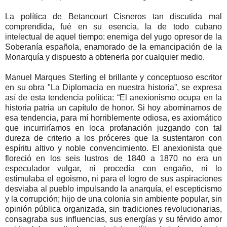
La política de Betancourt Cisneros tan discutida mal
comprendida, fué en su esencia, la de todo cubano
intelectual de aquel tiempo: enemiga del yugo opresor de la
Soberanía española, enamorado de la emancipación de la
Monarquía y dispuesto a obtenerla por cualquier medio.
Manuel Marques Sterling el brillante y conceptuoso escritor
en su obra "La Diplomacia en nuestra historia”, se expresa
así de esta tendencia política: “El anexionismo ocupa en la
historia patria un capítulo de honor. Si hoy abominamos de
esa tendencia, para mí horriblemente odiosa, es axiomático
que incurriríamos en loca profanación juzgando con tal
dureza de criterio a los próceres que la sustentaron con
espíritu altivo y noble convencimiento. El anexionista que
floreció en los seis lustros de 1840 a 1870 no era un
especulador vulgar, ni procedía con engaño, ni lo
estimulaba el egoismo, ni para el logro de sus aspiraciones
desviaba al pueblo impulsando la anarquía, el escepticismo
y la corrupción; hijo de una colonia sin ambiente popular, sin
opinión pública organizada, sin tradiciones revolucionarias,
consagraba sus influencias, sus energías y su férvido amor