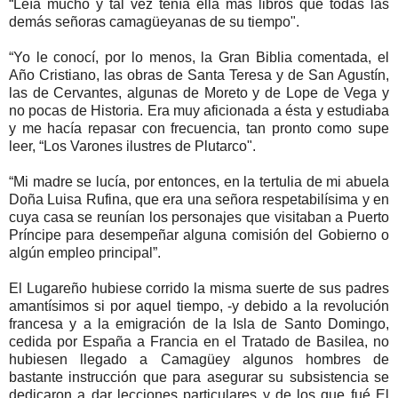
“Leía mucho y tal vez tenía ella más libros que todas las
demás señoras camagüeyanas de su tiempo".
“Yo le conocí, por lo menos, la Gran Biblia comentada, el
Año Cristiano, las obras de Santa Teresa y de San Agustín,
las de Cervantes, algunas de Moreto y de Lope de Vega y
no pocas de Historia. Era muy aficionada a ésta y estudiaba
y me hacía repasar con frecuencia, tan pronto como supe
leer, “Los Varones ilustres de Plutarco".
“Mi madre se lucía, por entonces, en la tertulia de mi abuela
Doña Luisa Rufina, que era una señora respetabilísima y en
cuya casa se reunían los personajes que visitaban a Puerto
Príncipe para desempeñar alguna comisión del Gobierno o
algún empleo principal”.
El Lugareño hubiese corrido la misma suerte de sus padres
amantísimos si por aquel tiempo, -y debido a la revolución
francesa y a la emigración de la Isla de Santo Domingo,
cedida por España a Francia en el Tratado de Basilea, no
hubiesen llegado a Camagüey algunos hombres de
bastante instrucción que para asegurar su subsistencia se
dedicaron a dar lecciones particulares y de los que fué El