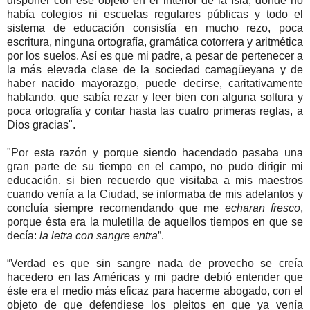
disponer con ese objeto en el interior de la Isla, donde no
había colegios ni escuelas regulares públicas y todo el
sistema de educación consistía en mucho rezo, poca
escritura, ninguna ortografía, gramática cotorrera y aritmética
por los suelos. Así es que mi padre, a pesar de pertenecer a
la más elevada clase de la sociedad camagüeyana y de
haber nacido mayorazgo, puede decirse, caritativamente
hablando, que sabía rezar y leer bien con alguna soltura y
poca ortografía y contar hasta las cuatro primeras reglas, a
Dios gracias".
"Por esta razón y porque siendo hacendado pasaba una
gran parte de su tiempo en el campo, no pudo dirigir mi
educación, si bien recuerdo que visitaba a mis maestros
cuando venía a la Ciudad, se informaba de mis adelantos y
concluía siempre recomendando que me
echaran fresco
,
porque ésta era la muletilla de aquellos tiempos en que se
decía:
la letra con sangre entra
”.
“Verdad es que sin sangre nada de provecho se creía
hacedero en las Américas y mi padre debió entender que
éste era el medio más eficaz para hacerme abogado, con el
objeto de que defendiese los pleitos en que ya venía