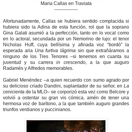
Maria Callas en Traviata
----------------
Afortunadamente, Callas se hubiera sentido complacida si
hubiera sido la Adina de esta función, rol que la soprano
Gina Galati asumió a la perfección, tanto en lo vocal como
en lo actoral, secundada por un Nemorino de lujo: el tenor
Nicholas Huff, cuya bellísima y afinada voz “bordó” la
esperada aria
Una furtiva lágrima
sin que extrañáramos a
ninguno de los Tres Tenores –si tenemos en cuanta su
juventud y su carrera
in crescendo
, a la que auguro
Radamés y Alfredos memorables.
Gabriel Menéndez –a quien recuerdo con sumo agrado por
su delicioso criado Dandini, suplantador de su señor, en
La
cenicienta
de la MLO– se corporizó esta vez como Belcore y
volvió a ostentar su gran vis cómica, amén de tener una
hermosa voz de barítono, a la que también auguro grandes
triunfos verdianos y puccinianos.