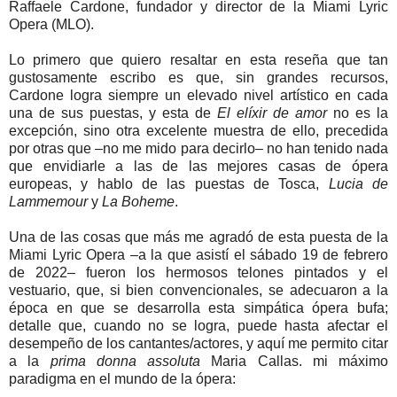
Raffaele Cardone, fundador y director de la Miami Lyric
Opera (MLO).
Lo primero que quiero resaltar en esta reseña que tan
gustosamente escribo es que, sin grandes recursos,
Cardone logra siempre un elevado nivel artístico en cada
una de sus puestas, y esta de
El elíxir de amor
no es la
excepción, sino otra excelente muestra de ello, precedida
por otras que –no me mido para decirlo– no han tenido nada
que envidiarle a las de las mejores casas de ópera
europeas, y hablo de las puestas de Tosca,
Lucia de
Lammemour
y
La Boheme
.
Una de las cosas que más me agradó de esta puesta de la
Miami Lyric Opera –a la que asistí el sábado 19 de febrero
de 2022– fueron los hermosos telones pintados y el
vestuario, que, si bien convencionales, se adecuaron a la
época en que se desarrolla esta simpática ópera bufa;
detalle que, cuando no se logra, puede hasta afectar el
desempeño de los cantantes/actores, y aquí me permito citar
a la
prima donna assoluta
Maria Callas. mi máximo
paradigma en el mundo de la ópera: