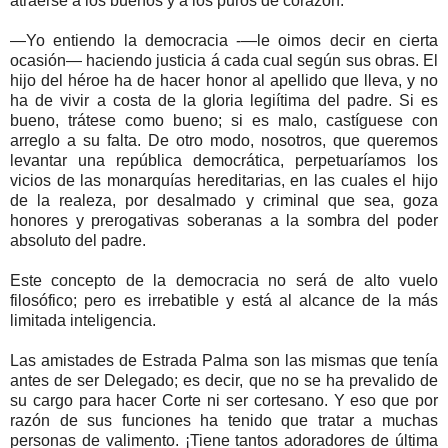
atraerse a los buenos y a los puros de corazón.
—Yo entiendo la democracia -—le oimos decir en cierta
ocasión— haciendo justicia á cada cual según sus obras. El
hijo del héroe ha de hacer honor al apellido que lleva, y no
ha de vivir a costa de la gloria legiítima del padre. Si es
bueno, trátese como bueno; si es malo, castíguese con
arreglo a su falta. De otro modo, nosotros, que queremos
levantar una república democrática, perpetuaríamos los
vicios de las monarquías hereditarias, en las cuales el hijo
de la realeza, por desalmado y criminal que sea, goza
honores y prerogativas soberanas a la sombra del poder
absoluto del padre.
Este concepto de la democracia no será de alto vuelo
filosófico; pero es irrebatible y está al alcance de la más
limitada inteligencia.
Las amistades de Estrada Palma son las mismas que tenía
antes de ser Delegado; es decir, que no se ha prevalido de
su cargo para hacer Corte ni ser cortesano. Y eso que por
razón de sus funciones ha tenido que tratar a muchas
personas de valimento. ¡Tiene tantos adoradores de última