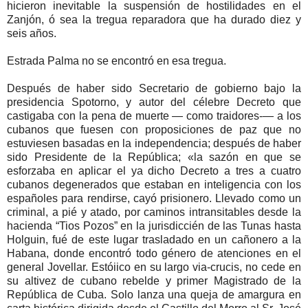
hicieron inevitable la suspensión de hostilidades en el
Zanjón, ó sea la tregua reparadora que ha durado diez y
seis años.
Estrada Palma no se encontró en esa tregua.
Después de haber sido Secretario de gobierno bajo la
presidencia Spotorno, y autor del célebre Decreto que
castigaba con la pena de muerte — como traidores-— a los
cubanos que fuesen con proposiciones de paz que no
estuviesen basadas en la independencia; después de haber
sido Presidente de la República; «la sazón en que se
esforzaba en aplicar el ya dicho Decreto a tres a cuatro
cubanos degenerados que estaban en inteligencia con los
españoles para rendirse, cayó prisionero. Llevado como un
criminal, a pié y atado, por caminos intransitables desde la
hacienda “Tios Pozos” en la jurisdiccién de las Tunas hasta
Holguin, fué de este lugar trasladado en un cañonero a la
Habana, donde encontró todo género de atenciones en el
general Jovellar. Estóiico en su largo via-crucis, no cede en
su altivez de cubano rebelde y primer Magistrado de la
República de Cuba. Solo lanza una queja de amargura en