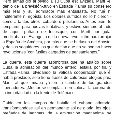
Pero jamás dió al olvido a su Cuba esclavizada. Marti -el
genio de la previsión-.tuvo en Estrada Palma su consejero
más leal y su admirador más entusiasta. No fué ni
indiferente ni egoísta. Los dolores sufridos no lo hicieron -
como a tantos otros- cobarde ó pusilanime. Antes bien, lo
templaron para nuevas tentativas, y estuvo siempre al lado
de aquel puñado de locos.que, con Martí por guía,
predicaban el Evangelio de la nneva revolución para arrojar
a España de América, por más que se burlasen del Apóstol
y de sus seguidores los que decían que no se podían hacer
revoluciones “con fusiles cargados de pensamientos.”
La guerra, esta guerra asombrosa que ha atraído sobre
Cuba la admiración del mundo entero, estalla por fin, y
Estrada.Palma, olvidando la valiosa cooperación que él
había prestado, solo tiene frases de calurosos elogios para
Marti, al que miraba yá en la cumbre de los grandes
libertadores. ¡Mentor se complacía en colocar la corona de
la inmortalidad en la frente de Telémaco!. ..
Caído en los campos de batalla el cubano adorado,
transformandose así en permanente sol de gloria, los ojos,
preñados de lagrimas, de la emigración magnánima, se