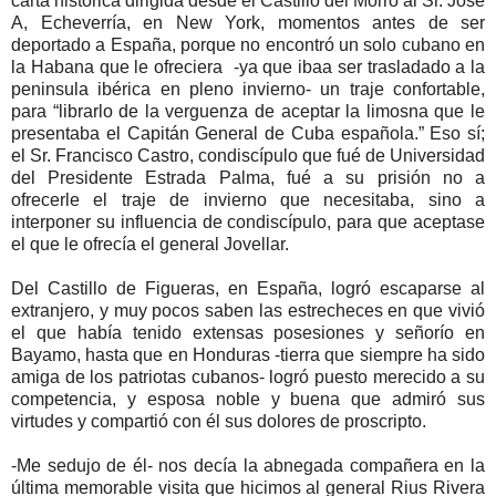
carta histórica dirigida desde el Castillo del Morro al Sr. José
A, Echeverría, en New York, momentos antes de ser
deportado a España, porque no encontró un solo cubano en
la Habana que le ofreciera -ya que ibaa ser trasladado a la
peninsula ibérica en pleno invierno- un traje confortable,
para “librarlo de la verguenza de aceptar la limosna que le
presentaba el Capitán General de Cuba española.” Eso sí;
el Sr. Francisco Castro, condiscípulo que fué de Universidad
del Presidente Estrada Palma, fué a su prisión no a
ofrecerle el traje de invierno que necesitaba, sino a
interponer su influencia de condiscípulo, para que aceptase
el que le ofrecía el general Jovellar.
Del Castillo de Figueras, en España, logró escaparse al
extranjero, y muy pocos saben las estrecheces en que vivió
el que había tenido extensas posesiones y señorío en
Bayamo, hasta que en Honduras -tierra que siempre ha sido
amiga de los patriotas cubanos- logró puesto merecido a su
competencia, y esposa noble y buena que admiró sus
virtudes y compartió con él sus dolores de proscripto.
-Me sedujo de él- nos decía la abnegada compañera en la
última memorable visita que hicimos al general Rius Rivera