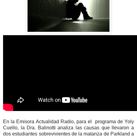
En la Emisora Actualidad Radio, para el programa de Yoly
Cuello, la Dra. Balinotti analiza las causas que llevaron a
dos estudiantes sobrevivientes de la matanza de Parkland a