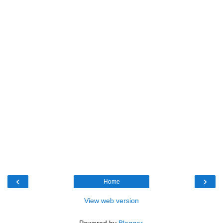
‹
›
Home
View web version
Powered by
Blogger
.