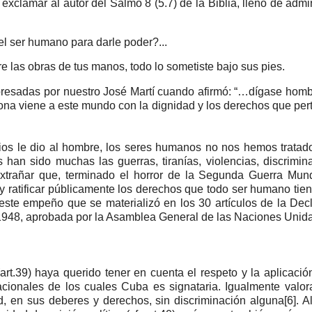
exclamar al autor del Salmo 8 (5.7) de la Biblia, lleno de admi
el ser humano para darle poder?...
re las obras de tus manos, todo lo sometiste bajo sus pies.
resadas por nuestro José Martí cuando afirmó: “…dígase homb
sona viene a este mundo con la dignidad y los derechos que pe
 Dios le dio al hombre, los seres humanos no nos hemos tratad
 han sido muchas las guerras, tiranías, violencias, discrimin
xtrañar que, terminado el horror de la Segunda Guerra Mund
y ratificar públicamente los derechos que todo ser humano tien
este empeño que se materializó en los 30 artículos de la Dec
1948, aprobada por la Asamblea General de las Naciones Unida
(art.39) haya querido tener en cuenta el respeto y la aplicació
cionales de los cuales Cuba es signataria. Igualmente valo
, en sus deberes y derechos, sin discriminación alguna[6]. 