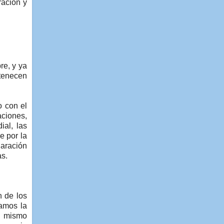
ración y
re, y ya
rtenecen
o con el
aciones,
ial, las
e por la
laración
s.
n de los
ramos la
Al mismo