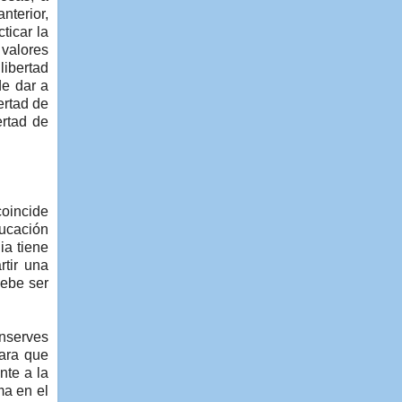
nterior,
ticar la
 valores
libertad
de dar a
ertad de
ertad de
coincide
ducación
ia tiene
rtir una
debe ser
onserves
para que
nte a la
ma en el