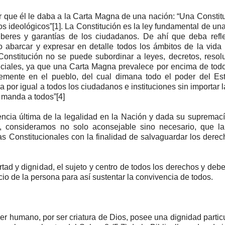
r que él le daba a la Carta Magna de una nación: “Una Constit
s ideológicos”[1]. La Constitución es la ley fundamental de un
eberes y garantías de los ciudadanos. De ahí que deba refle
 abarcar y expresar en detalle todos los ámbitos de la vida p
Constitución no se puede subordinar a leyes, decretos, resol
udiciales, ya que una Carta Magna prevalece por encima de todo
lemente en el pueblo, del cual dimana todo el poder del Est
por igual a todos los ciudadanos e instituciones sin importar l
 manda a todos”[4]
encia última de la legalidad en la Nación y dada su supremac
te, consideramos no solo aconsejable sino necesario, que l
as Constitucionales con la finalidad de salvaguardar los dere
tad y dignidad, el sujeto y centro de todos los derechos y deb
io de la persona para así sustentar la convivencia de todos.
er humano, por ser criatura de Dios, posee una dignidad partic