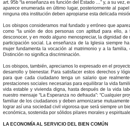
art. 95b “la enseñanza es función del Estado …” y, a su vez, en
aparece enumerada en último lugar, posteriormente al papel
ninguna otra institución deben apropiarse esta delicada misió
Los obispos consideramos mal fundado y erróneo que aparezca 
como “la unión de dos personas con aptitud para ello, a 
desconocer, y en modo alguno menospreciar, la dignidad de n
participación social. La enseñanza de la Iglesia siempre ha
mujer fundamenta la vocación al matrimonio y a la familia
Distinción no significa discriminación.
Los obispos, también, apreciamos lo expresado en el proyecto 
desarrollo y bienestar. Para satisfacer estos derechos y lóg
para que cada ciudadano tenga un salario que realmente 
prestaciones sociales necesarias para equilibrar la vida fam
vida estable y vivienda digna, hasta después de la vida lab
nuestro mensaje “La Esperanza no defrauda”: “Cualquier proy
familiar de los ciudadanos y deben armonizarse mutuamente 
lograr así una sociedad civil vigorosa que será siempre un bi
económica, sostenida por sólidos pilares morales y espirituale
LA ECONOMÍA AL SERVICIO DEL BIEN COMÚN