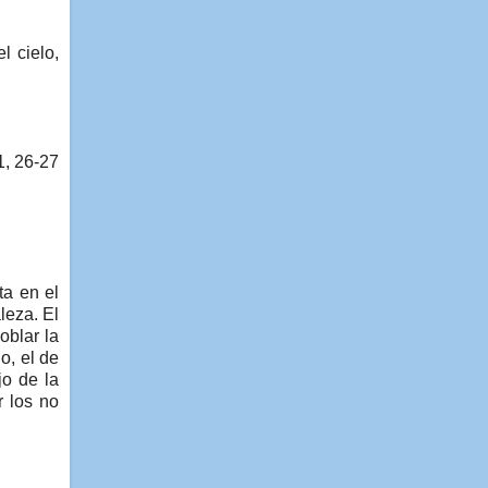
 cielo,
1, 26-27
ta en el
leza. El
oblar la
o, el de
jo de la
r los no