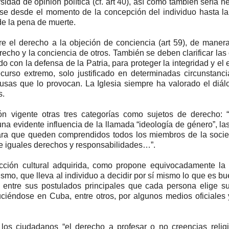
dad de opinión política (cf. art 40), así como también sería n
tarse desde el momento de la concepción del individuo hasta l
de la pena de muerte.
 el derecho a la objeción de conciencia (art 59), de maner
echo y la conciencia de otros. También se deben clarificar las
do con la defensa de la Patria, para proteger la integridad y el e
curso extremo, solo justificado en determinadas circunstanc
usas que lo provocan. La Iglesia siempre ha valorado el diál
s.
ón vigente otras tres categorías como sujetos de derecho: 
na evidente influencia de la llamada “ideología de género”, la
para que queden comprendidos todos los miembros de la socie
de iguales derechos y responsabilidades…”.
cción cultural adquirida, como propone equivocadamente la 
ismo, que lleva al individuo a decidir por sí mismo lo que es bu
 entre sus postulados principales que cada persona elige s
uciéndose en Cuba, entre otros, por algunos medios oficiales 
los ciudadanos “el derecho a profesar o no creencias relig