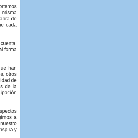
portemos
La misma
labra de
que cada
 cuenta.
al forma
 que han
s, otros
lidad de
as de la
cipación
aspectos
girnos a
 nuestro
nspira y