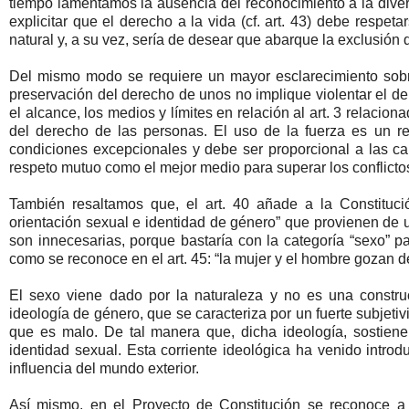
tiempo lamentamos la ausencia del reconocimiento a la diversi
explicitar que el derecho a la vida (cf. art. 43) debe respe
natural y, a su vez, sería de desear que abarque la exclusión 
Del mismo modo se requiere un mayor esclarecimiento sobre
preservación del derecho de unos no implique violentar el der
el alcance, los medios y límites en relación al art. 3 relaciona
del derecho de las personas. El uso de la fuerza es un re
condiciones excepcionales y debe ser proporcional a las ca
respeto mutuo como el mejor medio para superar los conflicto
También resaltamos que, el art. 40 añade a la Constituci
orientación sexual e identidad de género” que provienen de u
son innecesarias, porque bastaría con la categoría “sexo” 
como se reconoce en el art. 45: “la mujer y el hombre gozan 
El sexo viene dado por la naturaleza y no es una constru
ideología de género, que se caracteriza por un fuerte subjetiv
que es malo. De tal manera que, dicha ideología, sostiene
identidad sexual. Esta corriente ideológica ha venido introd
influencia del mundo exterior.
Así mismo, en el Proyecto de Constitución se reconoce a 