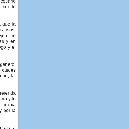
ecesario
a muerte
a que la
 causas,
jercicio
ias y en
ogo y el
“género,
s cuales
dad, tal
referida
eno y lo
u propia
y por la
iosas, a