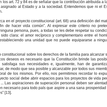
 los art. 72 y 84 es de señalar que la contribución atribuida a la
 asignado al Estado y a la sociedad. Entendemos que ni el E
n.
en el proyecto constitucional (art. 68) una definición del ma
fin de hacer vida común”. Al expresar este criterio no pre
inguna persona, pues, a todas se les debe respetar su condic
 sido clara: el amor recíproco y complementario entre el hom
, estableciendo una unidad que no puede equipararse a ningu
constitucional sobre los derechos de la familia para alcanzar 
icos deseos es necesario que la Constitución brinde las posib
satisfaga sus necesidades e, igualmente, han de garantiza
iliar, de modo que sea posible y alcanzable por todos sus miem
oral de los mismos. Por ello, nos permitimos recordar lo exp
ecto social debe abrir espacios para los proyectos de vida pe
... Las aspiraciones de superación personal deben ser alenta
en necesario para todo país que aspire a una sana prosperidad 
s” [13].