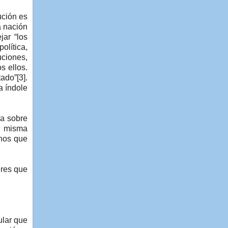
ución es
a nación
jar “los
olítica,
uciones,
s ellos.
ado”[3].
a índole
ía sobre
a misma
chos que
eres que
ular que