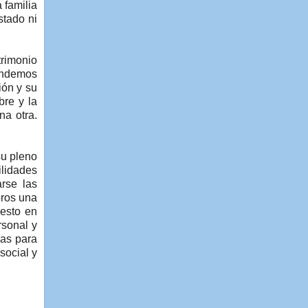
 familia
stado ni
trimonio
tendemos
ión y su
bre y la
na otra.
su pleno
ilidades
rse las
bros una
uesto en
rsonal y
das para
social y