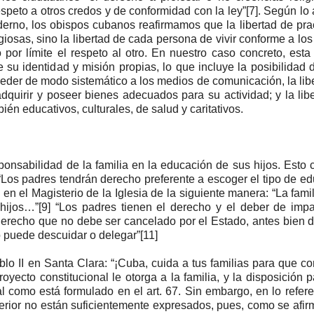
espeto a otros credos y de conformidad con la ley”[7]. Según lo a
rno, los obispos cubanos reafirmamos que la libertad de prac
igiosas, sino la libertad de cada persona de vivir conforme a los
por límite el respeto al otro. En nuestro caso concreto, esta 
e su identidad y misión propias, lo que incluye la posibilidad 
der de modo sistemático a los medios de comunicación, la lib
dquirir y poseer bienes adecuados para su actividad; y la lib
ién educativos, culturales, de salud y caritativos.
onsabilidad de la familia en la educación de sus hijos. Esto 
Los padres tendrán derecho preferente a escoger el tipo de e
 en el Magisterio de la Iglesia de la siguiente manera: “La famil
 hijos…”[9] “Los padres tienen el derecho y el deber de impa
“derecho que no debe ser cancelado por el Estado, antes bien 
o puede descuidar o delegar”[11]
o II en Santa Clara: “¡Cuba, cuida a tus familias para que c
oyecto constitucional le otorga a la familia, y la disposición 
 como está formulado en el art. 67. Sin embargo, en lo refere
terior no están suficientemente expresados, pues, como se afir