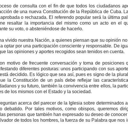
oceso de consulta con el fin de que todos los ciudadanos a
edacción de una nueva Constitución de la República de Cuba. 
 aprobada o rechazada. El referendo popular será la última pa
iene resaltar la importancia del mismo como un acto en el 
iante su voto, o absteniéndose de hacerlo.
a vivido nuestra Nación, a quienes piensan que su opinión no
a optar por una participación consciente y responsable. De igu
que las opiniones y aportes recogidos sean tenidos en cuenta.
 son motivo de frecuente conversación y toma de posiciones
stando diferentes posturas: unos participando con sus aporte
stá decidido. Es lógico que sea así, pues es signo de la plura
 la Constitución de un país debe reflejar las característic
danos y su futuro, también la convivencia entre ellos, la parti
es de los mismos con el Estado y la sociedad.
eguntan acerca del parecer de la Iglesia sobre determinados 
o debatido. Por tales motivos, como obispos, queremos diri
llas personas que también han expresado su deseo de conocer
vador de todos los hombres, la fuerza de su Palabra que nos i