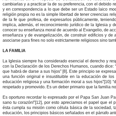
cambiarlas y a practicar la de su preferencia, con el debido r
y en correspondencia a lo que debe ser un Estado laico mode
religión propia no es la simple libertad de tener creencias rel
de la fe que profesa, de expresarlos públicamente, teniendo 
implica, además, el reconocimiento jurídico de la Iglesia y d
conocer su enseñanza moral de acuerdo al Evangelio, de acce
enseñanza y de evangelización, de construir edificios y de a
asociarse para fines no solo estrictamente religiosos sino tamb
LA FAMILIA
La Iglesia siempre ha considerado esencial el derecho y resp
con la Declaración de los Derechos Humanos, cuando dice: “
que habrá de darse a sus hijos” [8]. Este principio se expresa
una función original e insustituible en la educación de los
educación religiosa y una formación moral a sus hijos”[10]: 
respetado y promovido. Es un deber primario que la familia n
Es oportuno recordar lo expresado por el Papa San Juan Pabl
sano tu corazón!”[12], por esto apreciamos el papel que el pr
ésta cumpla su misión como célula básica de la sociedad, tal
educación, los principios básicos señalados en el párrafo an