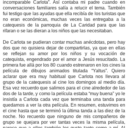
incomparable Carlota”. Así contaba mi padre cuando en
conversaciones familiares salía a relucir el tema. También
fui testigo que las ayudas que ella recibía de los turistas que
no eran económicas, muchas veces las entregaba a la
catequesis de la parroquia de La Caridad para que las
rifaran o se las dieran a los niños que las necesitaban.
De Carlota se pudieran contar muchas anécdotas, pero hay
dos que no quisiera dejar de compartirlas, ya que en ellas
se reflejan su amor por los niños y su vocación de
catequista, engendrado por el amor a Jesús resucitado. La
primera fue allá por los 80 cuando estrenaron en los cines la
película de dibujos animados titulada “Yaltus”. Quiero
aclarar que era muy habitual que Carlota nos llevara al
grupo de la catequesis al cine los domingos al medio día.
Esa vez recuerdo que salimos para el cine alrededor de las
dos de la tarde, y como la película estaba “muy buena” yo le
insistía a Carlota cada vez que terminaba una tanda para
quedarnos a ver la otra película. En resumen, estuvimos en
el cine hasta que se terminó la última tanda a las diez de la
noche. No recuerdo que ninguno de mis compañeros de
grupo se quejara por ver tantas veces la misma película,
parece que a ellos también les gusto tanto como a mí. Al