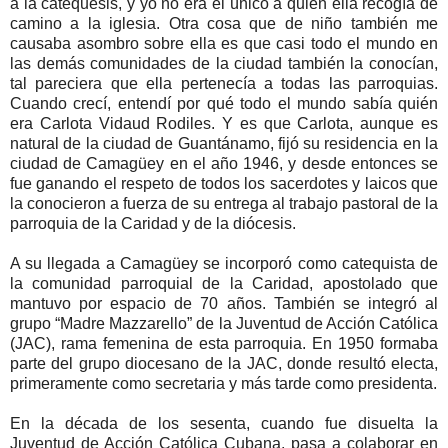
a la catequesis, y yo no era el único a quien ella recogía de
camino a la iglesia. Otra cosa que de niño también me
causaba asombro sobre ella es que casi todo el mundo en
las demás comunidades de la ciudad también la conocían,
tal pareciera que ella pertenecía a todas las parroquias.
Cuando crecí, entendí por qué todo el mundo sabía quién
era Carlota Vidaud Rodiles. Y es que Carlota, aunque es
natural de la ciudad de Guantánamo, fijó su residencia en la
ciudad de Camagüey en el año 1946, y desde entonces se
fue ganando el respeto de todos los sacerdotes y laicos que
la conocieron a fuerza de su entrega al trabajo pastoral de la
parroquia de la Caridad y de la diócesis.
A su llegada a Camagüey se incorporó como catequista de
la comunidad parroquial de la Caridad, apostolado que
mantuvo por espacio de 70 años. También se integró al
grupo “Madre Mazzarello” de la Juventud de Acción Católica
(JAC), rama femenina de esta parroquia. En 1950 formaba
parte del grupo diocesano de la JAC, donde resultó electa,
primeramente como secretaria y más tarde como presidenta.
En la década de los sesenta, cuando fue disuelta la
Juventud de Acción Católica Cubana, pasa a colaborar en