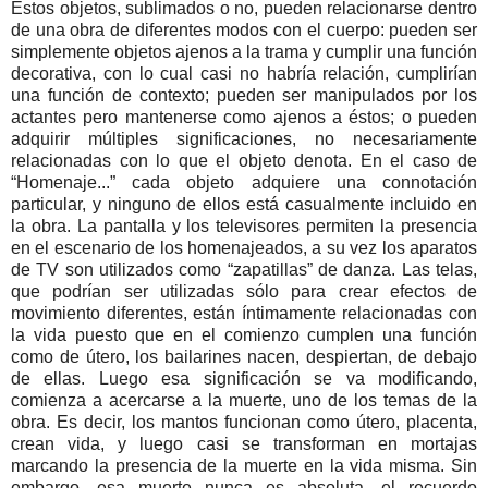
Estos objetos, sublimados o no, pueden relacionarse dentro
de una obra de diferentes modos con el cuerpo: pueden ser
simplemente objetos ajenos a la trama y cumplir una función
decorativa, con lo cual casi no habría relación, cumplirían
una función de contexto; pueden ser manipulados por los
actantes pero mantenerse como ajenos a éstos; o pueden
adquirir múltiples significaciones, no necesariamente
relacionadas con lo que el objeto denota. En el caso de
“Homenaje...” cada objeto adquiere una connotación
particular, y ninguno de ellos está casualmente incluido en
la obra. La pantalla y los televisores permiten la presencia
en el escenario de los homenajeados, a su vez los aparatos
de TV son utilizados como “zapatillas” de danza. Las telas,
que podrían ser utilizadas sólo para crear efectos de
movimiento diferentes, están íntimamente relacionadas con
la vida puesto que en el comienzo cumplen una función
como de útero, los bailarines nacen, despiertan, de debajo
de ellas. Luego esa significación se va modificando,
comienza a acercarse a la muerte, uno de los temas de la
obra. Es decir, los mantos funcionan como útero, placenta,
crean vida, y luego casi se transforman en mortajas
marcando la presencia de la muerte en la vida misma. Sin
embargo, esa muerte nunca es absoluta, el recuerdo