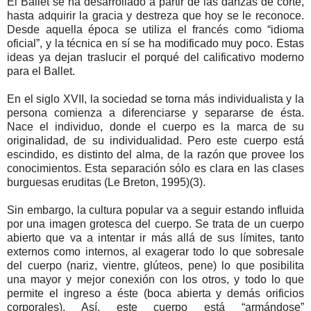
El Ballet se ha desarrollado a partir de las danzas de corte,
hasta adquirir la gracia y destreza que hoy se le reconoce.
Desde aquella época se utiliza el francés como “idioma
oficial”, y la técnica en sí se ha modificado muy poco. Estas
ideas ya dejan traslucir el porqué del calificativo moderno
para el Ballet.
En el siglo XVII, la sociedad se torna más individualista y la
persona comienza a diferenciarse y separarse de ésta.
Nace el individuo, donde el cuerpo es la marca de su
originalidad, de su individualidad. Pero este cuerpo está
escindido, es distinto del alma, de la razón que provee los
conocimientos. Esta separación sólo es clara en las clases
burguesas eruditas (Le Breton, 1995)(3).
Sin embargo, la cultura popular va a seguir estando influida
por una imagen grotesca del cuerpo. Se trata de un cuerpo
abierto que va a intentar ir más allá de sus límites, tanto
externos como internos, al exagerar todo lo que sobresale
del cuerpo (nariz, vientre, glúteos, pene) lo que posibilita
una mayor y mejor conexión con los otros, y todo lo que
permite el ingreso a éste (boca abierta y demás orificios
corporales). Así, este cuerpo está “armándose”