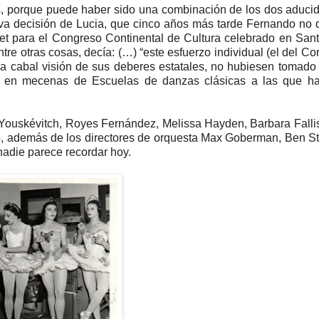
s, porque puede haber sido una combinación de los dos aduci
tiva decisión de Lucia, que cinco años más tarde Fernando no
llet para el Congreso Continental de Cultura celebrado en San
ntre otras cosas, decía: (…) “este esfuerzo individual (el del Co
una cabal visión de sus deberes estatales, no hubiesen tomado
ndose en mecenas de Escuelas de danzas clásicas a las que 
or Youskévitch, Royes Fernández, Melissa Hayden, Barbara Falli
rto, además de los directores de orquesta Max Goberman, Ben S
nadie parece recordar hoy.