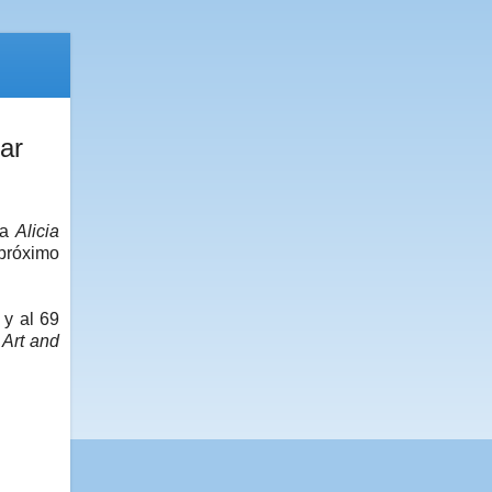
ar
ta
Alicia
 próximo
 y al 69
n
Art and