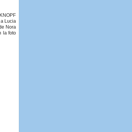
al KNOPF
 a Lucia
 de Nora
 la foto