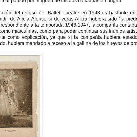
mar partido por ninguna de las dos bailarinas en pugna.
razón del receso del Ballet Theatre en 1948 es bastante en
r de Alicia Alonso si de veras Alicia hubiera sido “la pied
 correspondiente a la temporada 1946-1947, la compañía contab
como masculinas, como para poder continuar sus triunfos artíst
nte como explicación, ya que si la compañía hubiera estad
do, hubiera mandado a receso a la gallina de los huevos de oro