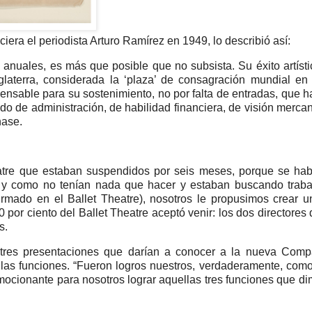
ciera el periodista Arturo Ramírez en 1949, lo describió así:
anuales, es más que posible que no subsista. Su éxito artísti
glaterra, considerada la ‘plaza’ de consagración mundial en 
ensable para su sostenimiento, no por falta de entradas, que h
do de administración, de habilidad financiera, de visión mercant
hase.
atre que estaban suspendidos por seis meses, porque se hab
, y como no tenían nada que hacer y estaban buscando traba
firmado en el Ballet Theatre), nosotros le propusimos crear u
por ciento del Ballet Theatre aceptó venir: los dos directores 
s.
as tres presentaciones que darían a conocer a la nueva Com
llas funciones. “Fueron logros nuestros, verdaderamente, com
mocionante para nosotros lograr aquellas tres funciones que d