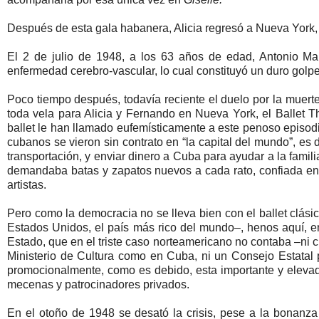
Después de esta gala habanera, Alicia regresó a Nueva York, 
El 2 de julio de 1948, a los 63 años de edad, Antonio Ma
enfermedad cerebro-vascular, lo cual constituyó un duro golpe
Poco tiempo después, todavía reciente el duelo por la muerte
toda vela para Alicia y Fernando en Nueva York, el Ballet Th
ballet le han llamado eufemísticamente a este penoso episodio
cubanos se vieron sin contrato en “la capital del mundo”, es de
transportación, y enviar dinero a Cuba para ayudar a la familia
demandaba batas y zapatos nuevos a cada rato, confiada en 
artistas.
Pero como la democracia no se lleva bien con el ballet clás
Estados Unidos, el país más rico del mundo–, henos aquí, 
Estado, que en el triste caso norteamericano no contaba –ni c
Ministerio de Cultura como en Cuba, ni un Consejo Estatal p
promocionalmente, como es debido, esta importante y elevada
mecenas y patrocinadores privados.
En el otoño de 1948 se desató la crisis, pese a la bonanz