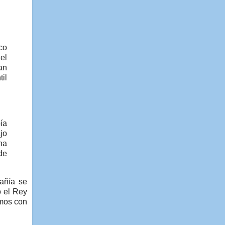
co
el
an
il
ía
jo
na
de
pañía se
o el Rey
imos con