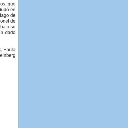
dos, que
 dudó en
tiago de
ronel de
 bajo su
han dado
s, Paula
teinberg