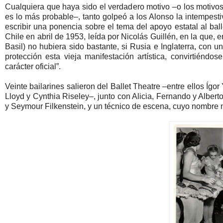
Cualquiera que haya sido el verdadero motivo –o los motivo
es lo más probable–, tanto golpeó a los Alonso la intempes
escribir una ponencia sobre el tema del apoyo estatal al ba
Chile en abril de 1953, leída por Nicolás Guillén, en la que, e
Basil) no hubiera sido bastante, si Rusia e Inglaterra, con 
protección esta vieja manifestación artística, convirtié
carácter oficial”.
Veinte bailarines salieron del Ballet Theatre –entre ellos Íg
Lloyd y Cynthia Riseley–, junto con Alicia, Fernando y Albe
y Seymour Filkenstein, y un técnico de escena, cuyo nombre 