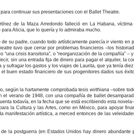
para continuar sus presentaciones con el Ballet Theatre.
rtínez de la Maza Arredondo falleció en La Habana, víctima
 para Alicia, que lo quería y lo admiraba mucho.
 de su padre, cuando todo artísticamente parecía ir viento en 
eatre tuvo que cerrar por problemas financieros –los historia
 “una crisis transitoria”, o “reorganización de la compañía” – y
cir, sin una entrada fija de dinero para pagar el alquiler, la co
 y sufragar los gastos y los viajes de Laurita, que ya tenía diez
el buen estado financiero de sus progenitores dados sus éxi
ico, según la hartamente comprobada tesis
wirthiana
–sobre tod
en el verano de 1948, con una compañía de ballet desamparad
uenta todavía, en la fecha que se está escribiendo esta novela
ara la Cultura y las Artes, como en México, para apoyar fina
 manifestación artística, a merced entonces de las veleidade
a de la postguerra (en Estados Unidos hay dinero abundante 