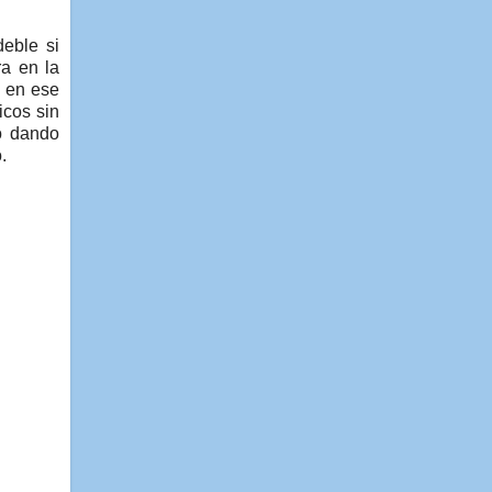
deble si
ra en la
a en ese
icos sin
o dando
.