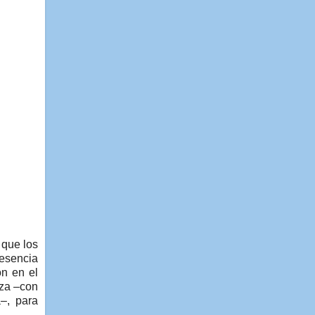
 que los
resencia
ón en el
iza –con
–, para