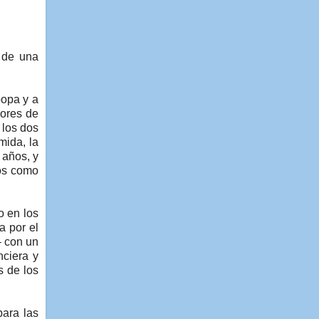
 de una
popa y a
dores de
 los dos
mida, la
 años, y
tos como
o en los
a por el
– con un
nciera y
s de los
para las