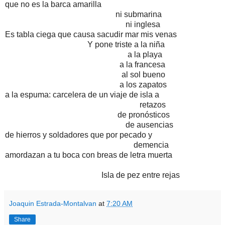
que no es la barca amarilla
ni submarina
ni inglesa
Es tabla ciega que causa sacudir mar mis venas
Y pone triste a la niña
a la playa
a la francesa
al sol bueno
a los zapatos
a la espuma: carcelera de un viaje de isla a
retazos
de pronósticos
de ausencias
de hierros y soldadores que por pecado y
demencia
amordazan a tu boca con breas de letra muerta
Isla de pez entre rejas
Joaquin Estrada-Montalvan
at
7:20 AM
Share