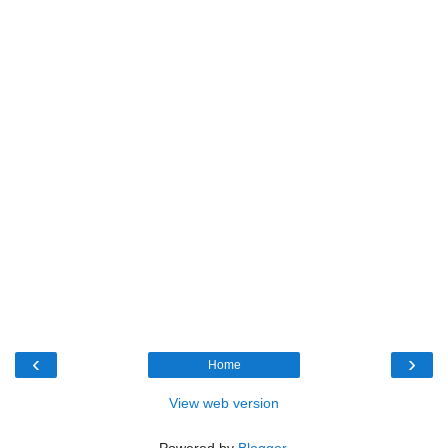
‹
›
Home
View web version
Powered by
Blogger
.