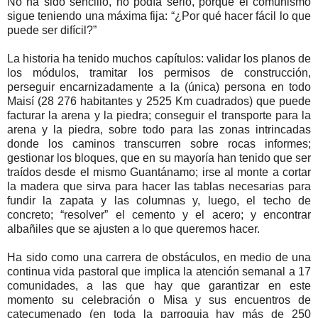
No ha sido sencillo, no podía serlo, porque el comunismo
sigue teniendo una máxima fija: “¿Por qué hacer fácil lo que
puede ser difícil?”
La historia ha tenido muchos capítulos: validar los planos de
los módulos, tramitar los permisos de construcción,
perseguir encarnizadamente a la (única) persona en todo
Maisí (28 276 habitantes y 2525 Km cuadrados) que puede
facturar la arena y la piedra; conseguir el transporte para la
arena y la piedra, sobre todo para las zonas intrincadas
donde los caminos transcurren sobre rocas informes;
gestionar los bloques, que en su mayoría han tenido que ser
traídos desde el mismo Guantánamo; irse al monte a cortar
la madera que sirva para hacer las tablas necesarias para
fundir la zapata y las columnas y, luego, el techo de
concreto; “resolver” el cemento y el acero; y encontrar
albañiles que se ajusten a lo que queremos hacer.
Ha sido como una carrera de obstáculos, en medio de una
continua vida pastoral que implica la atención semanal a 17
comunidades, a las que hay que garantizar en este
momento su celebración o Misa y sus encuentros de
catecumenado (en toda la parroquia hay más de 250