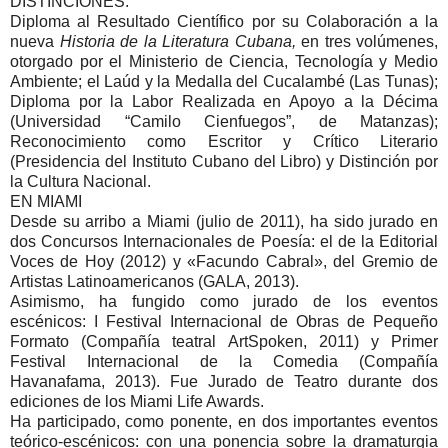
DISTINCIONES:
Diploma al Resultado Científico por su Colaboración a la
nueva
Historia de la Literatura Cubana,
en tres volúmenes,
otorgado por el Ministerio de Ciencia, Tecnología y Medio
Ambiente; el Laúd y la Medalla del Cucalambé (Las Tunas);
Diploma por la Labor Realizada en Apoyo a la Décima
(Universidad “Camilo Cienfuegos”, de Matanzas);
Reconocimiento como Escritor y Crítico Literario
(Presidencia del Instituto Cubano del Libro) y Distinción por
la Cultura Nacional.
EN MIAMI
Desde su arribo a Miami (julio de 2011), ha sido jurado en
dos Concursos Internacionales de Poesía: el de la Editorial
Voces de Hoy (2012) y «Facundo Cabral», del Gremio de
Artistas Latinoamericanos (GALA, 2013).
Asimismo, ha fungido como jurado de los eventos
escénicos: I Festival Internacional de Obras de Pequeño
Formato (Compañía teatral ArtSpoken, 2011) y Primer
Festival Internacional de la Comedia (Compañía
Havanafama, 2013). Fue Jurado de Teatro durante dos
ediciones de los Miami Life Awards.
Ha participado, como ponente, en dos importantes eventos
teórico-escénicos: con una ponencia sobre la dramaturgia