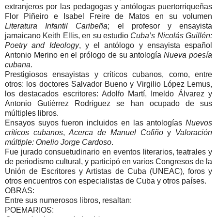
extranjeros por las pedagogas y antólogas puertorriqueñas
Flor Piñeiro e Isabel Freire de Matos en su volumen
Literatura Infantil Caribeña
; el profesor y ensayista
jamaicano Keith Ellis, en su estudio
Cuba’s Nicolás Guillén:
Poetry and Ideology
, y el antólogo y ensayista español
Antonio Merino en el prólogo de su antología
Nueva poesía
cubana
.
Prestigiosos ensayistas y críticos cubanos, como, entre
otros: los doctores Salvador Bueno y Virgilio López Lemus,
los destacados escritores: Adolfo Martí, Imeldo Álvarez y
Antonio Gutiérrez Rodríguez se han ocupado de sus
múltiples libros.
Ensayos suyos fueron incluidos en las antologías
Nuevos
críticos cubanos
,
Acerca de Manuel Cofiño
y
Valoración
múltiple: Onelio Jorge Cardoso
.
Fue jurado consuetudinario en eventos literarios, teatrales y
de periodismo cultural, y participó en varios Congresos de la
Unión de Escritores y Artistas de Cuba (UNEAC), foros y
otros encuentros con especialistas de Cuba y otros países.
OBRAS:
Entre sus numerosos libros, resaltan:
POEMARIOS: