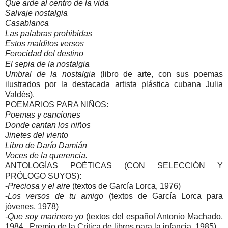
Que arde al centro de la vida
Salvaje nostalgia
Casablanca
Las palabras prohibidas
Estos malditos versos
Ferocidad del destino
El sepia de la nostalgia
Umbral de la nostalgia
(libro de arte, con sus poemas
ilustrados por la destacada artista plástica cubana Julia
Valdés).
POEMARIOS PARA NIÑOS:
Poemas y canciones
Donde cantan los niños
Jinetes del viento
Libro de Darío Damián
Voces de la querencia.
ANTOLOGÍAS POÉTICAS (CON SELECCIÓN Y
PRÓLOGO SUYOS):
-
Preciosa y el aire
(textos de García Lorca, 1976)
-
Los versos de tu amigo
(textos de García Lorca para
jóvenes, 1978)
-Que soy marinero yo
(textos del español Antonio Machado,
1984 , Premio de la Crítica de libros para la infancia, 1985).