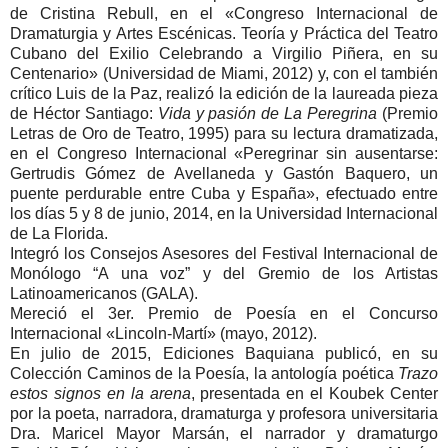
de Cristina Rebull, en el «Congreso Internacional de
Dramaturgia y Artes Escénicas. Teoría y Práctica del Teatro
Cubano del Exilio Celebrando a Virgilio Piñera, en su
Centenario» (Universidad de Miami, 2012) y, con el también
crítico Luis de la Paz, realizó la edición de la laureada pieza
de Héctor Santiago:
Vida y pasión de La Peregrina
(Premio
Letras de Oro de Teatro, 1995) para su lectura dramatizada,
en el Congreso Internacional «Peregrinar sin ausentarse:
Gertrudis Gómez de Avellaneda y Gastón Baquero, un
puente perdurable entre Cuba y España», efectuado entre
los días 5 y 8 de junio, 2014, en la Universidad Internacional
de La Florida.
Integró los Consejos Asesores del Festival Internacional de
Monólogo “A una voz” y del Gremio de los Artistas
Latinoamericanos (GALA).
Mereció el 3er. Premio de Poesía en el Concurso
Internacional «Lincoln-Martí» (mayo, 2012).
En julio de 2015, Ediciones Baquiana publicó, en su
Colección Caminos de la Poesía, la antología poética
Trazo
estos signos en la arena
, presentada en el Koubek Center
por la poeta, narradora, dramaturga y profesora universitaria
Dra. Maricel Mayor Marsán, el narrador y dramaturgo