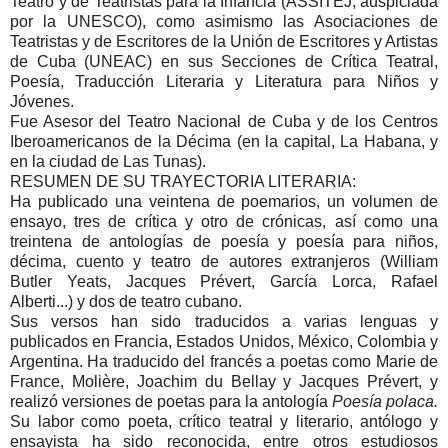
Teatro y de Teatristas para la Infancia (ASSITEJ, auspiciada
por la UNESCO), como asimismo las Asociaciones de
Teatristas y de Escritores de la Unión de Escritores y Artistas
de Cuba (UNEAC) en sus Secciones de Crítica Teatral,
Poesía, Traducción Literaria y Literatura para Niños y
Jóvenes.
Fue Asesor del Teatro Nacional de Cuba y de los Centros
Iberoamericanos de la Décima (en la capital, La Habana, y
en la ciudad de Las Tunas).
RESUMEN DE SU TRAYECTORIA LITERARIA:
Ha publicado una veintena de poemarios, un volumen de
ensayo, tres de crítica y otro de crónicas, así como una
treintena de antologías de poesía y poesía para niños,
décima, cuento y teatro de autores extranjeros (William
Butler Yeats, Jacques Prévert, García Lorca, Rafael
Alberti...) y dos de teatro cubano.
Sus versos han sido traducidos a varias lenguas y
publicados en Francia, Estados Unidos, México, Colombia y
Argentina. Ha traducido del francés a poetas como Marie de
France, Molière, Joachim du Bellay y Jacques Prévert, y
realizó versiones de poetas para la antología
Poesía polaca.
Su labor como poeta, crítico teatral y literario, antólogo y
ensayista ha sido reconocida, entre otros estudiosos