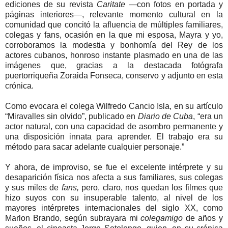
ediciones de su revista
Caritate
—con fotos en portada y
páginas interiores—, relevante momento cultural en la
comunidad que concitó la afluencia de múltiples familiares,
colegas y fans, ocasión en la que mi esposa, Mayra y yo,
corroboramos la modestia y bonhomía del Rey de los
actores cubanos, honroso instante plasmado en una de las
imágenes que, gracias a la destacada fotógrafa
puertorriqueña Zoraida Fonseca, conservo y adjunto en esta
crónica.
Como evocara el colega Wilfredo Cancio Isla, en su artículo
“Miravalles sin olvido”, publicado en
Diario de Cuba
, “era un
actor natural, con una capacidad de asombro permanente y
una disposición innata para aprender. El trabajo era su
método para sacar adelante cualquier personaje.”
Y ahora, de improviso, se fue el excelente intérprete y su
desaparición física nos afecta a sus familiares, sus colegas
y sus miles de
fans,
pero, claro, nos quedan los filmes que
hizo suyos con su insuperable talento, al nivel de los
mayores intérpretes internacionales del siglo XX, como
Marlon Brando, según subrayara mi
colegamigo
de años y