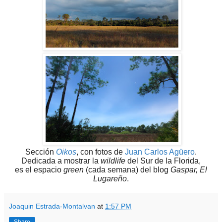
Sección
Oikos
, con fotos de
Juan Carlos Agüero
.
Dedicada a mostrar la
wildlife
del Sur de la Florida,
es el espacio
green
(cada semana) del blog
Gaspar, El
Lugareño
.
Joaquin Estrada-Montalvan
at
1:57 PM
Share