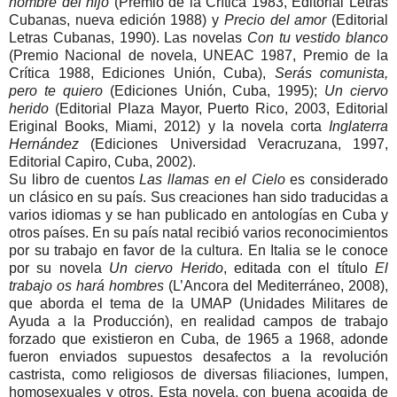
nombre del hijo
(Premio de la Crítica 1983, Editorial Letras
Cubanas, nueva edición 1988) y
Precio del amor
(Editorial
Letras Cubanas, 1990). Las novelas
Con tu vestido blanco
(Premio Nacional de novela, UNEAC 1987, Premio de la
Crítica 1988, Ediciones Unión, Cuba),
Serás comunista,
pero te quiero
(Ediciones Unión, Cuba, 1995);
Un ciervo
herido
(Editorial Plaza Mayor, Puerto Rico, 2003, Editorial
Eriginal Books, Miami, 2012) y la novela corta
Inglaterra
Hernández
(Ediciones Universidad Veracruzana, 1997,
Editorial Capiro, Cuba, 2002).
Su libro de cuentos
Las llamas en el Cielo
es considerado
un clásico en su país. Sus creaciones han sido traducidas a
varios idiomas y se han publicado en antologías en Cuba y
otros países. En su país natal recibió varios reconocimientos
por su trabajo en favor de la cultura. En Italia se le conoce
por su novela
Un ciervo Herido
, editada con el título
El
trabajo os hará hombres
(L’Ancora del Mediterráneo, 2008),
que aborda el tema de la UMAP (Unidades Militares de
Ayuda a la Producción), en realidad campos de trabajo
forzado que existieron en Cuba, de 1965 a 1968, adonde
fueron enviados supuestos desafectos a la revolución
castrista, como religiosos de diversas filiaciones, lumpen,
homosexuales y otros. Esta novela, con buena acogida de