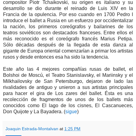
compositor Piotr Tchaikovski, su origen es italiano y su
desarrollo se dio durante el reinado de Luis XIV en la
Francia de la opulencia. Por eso cuando en 1700 Pedro I
introduce el ballet a Rusia en un esfuerzo por occidentalizar
la nación, los primeros coreógrafos y bailarines de los
teatros soviéticos son destacados franceses. Entre ellos el
más reconocido es el coreógrafo francés Marius Petipa.
Sólo décadas después de la llegada de esta danza al
gigante de Europa oriental comenzarían a primar los artistas
rusos y desde entonces esa ha sido la tendencia.
Este año las 4 mejores compañías rusas de ballet, el
Bolshoi de Moscú, el Teatro Stanislavsky, el Mariinsky y el
Milkhailovsky de San Petersburgo, dejaron de lado las
rivalidades de antiguo y unieron a sus artistas principales
para hacer el gira de Los zares del ballet. Ésta es una
recolección de fragmentos de unos de los ballets más
conocidos como El lago de los cisnes, El Cascanueces,
Don Quijote y La Bayadera. (
sigue
)
Joaquin Estrada-Montalvan
at
1:25 PM