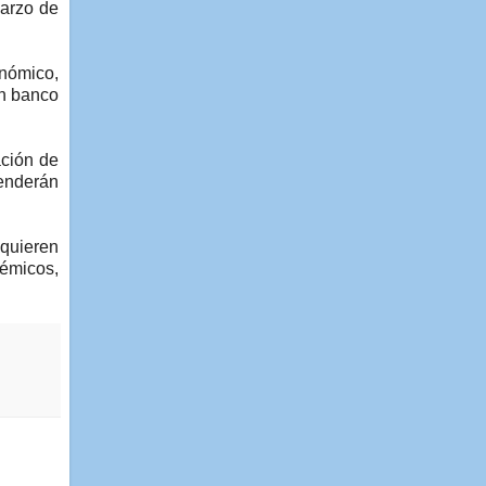
marzo de
onómico,
un banco
ación de
tenderán
quieren
démicos,