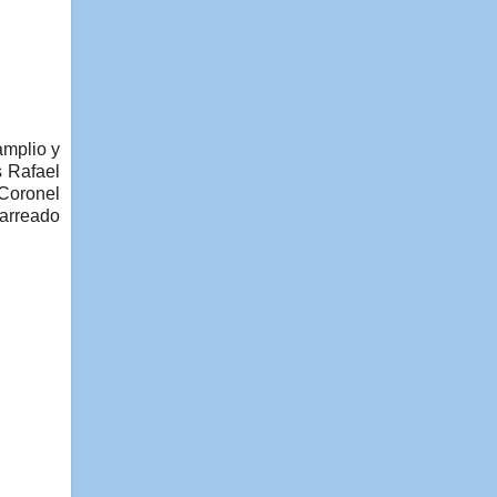
amplio y
s Rafael
Coronel
tarreado