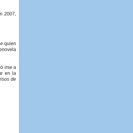
en 2007,
de quien
lenovela
ó irse a
r en la
visos de