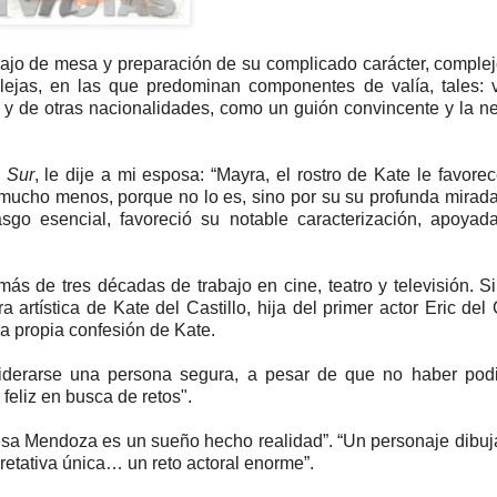
abajo de mesa y preparación de su complicado carácter, complej
lejas, en las que predominan componentes de valía, tales: 
 de otras nacionalidades, como un guión convincente y la n
 Sur
, le dije a mi esposa: “Mayra, el rostro de Kate le favore
mucho menos, porque no lo es, sino por su su profunda mirada
asgo esencial, favoreció su notable caracterización, apoya
s de tres décadas de trabajo en cine, teatro y televisión. S
artística de Kate del Castillo, hija del primer actor Eric del C
la propia confesión de Kate.
siderarse una persona segura, a pesar de que no haber pod
 feliz en busca de retos".
 Teresa Mendoza es un sueño hecho realidad”. “Un personaje dibu
retativa única… un reto actoral enorme”.