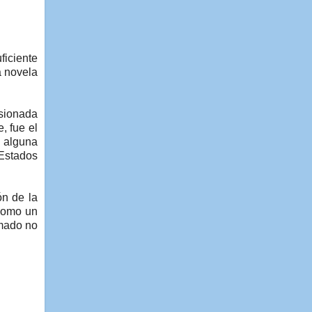
ficiente
a novela
isionada
, fue el
e alguna
 Estados
ón de la
 como un
amado no