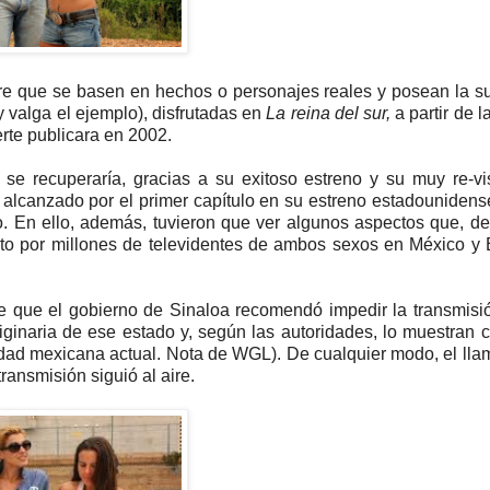
pre que se basen en hechos o personajes reales y posean la su
y valga el ejemplo), disfrutadas en
La reina del sur,
a partir de l
rte publicara en 2002.
se recuperaría, gracias a su exitoso estreno y su muy re-v
alcanzado por el primer capítulo en su estreno estadounidense
o. En ello, además, tuvieron que ver algunos aspectos que, d
nto por millones de televidentes de ambos sexos en México y
e que el gobierno de Sinaloa recomendó impedir la transmisi
riginaria de ese estado y, según las autoridades, lo muestran
alidad mexicana actual. Nota de WGL). De cualquier modo, el ll
transmisión siguió al aire.