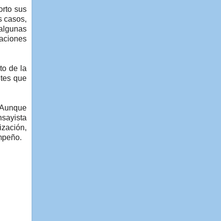
orto sus
s casos,
 algunas
aciones
to de la
ntes que
. Aunque
nsayista
ización,
empeño.