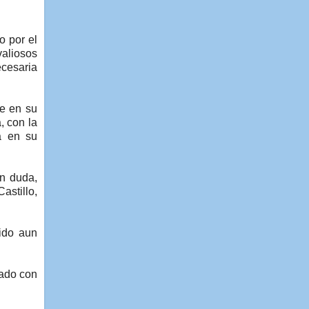
o por el
valiosos
ecesaria
ce en su
, con la
da en su
in duda,
astillo,
ido aun
jado con