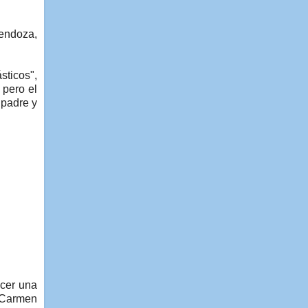
Mendoza,
sticos",
 pero el
padre y
acer una
n Carmen