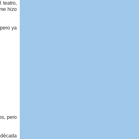
 teatro,
 me hizo
 pero ya
os, pero
a década