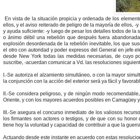
En vista de la situación propicia y ordenada de los elemen
ellos, y el aviso reiterado de peligro de la mayoría de ellos,
y ayuda suficiente: -y luego de pesar los detalles todos de l
o ánimo débil una rebelión que después fuera abandonada o 
explosión desordenada de la rebelión inevitable, los que sus
el otro con autoridad y poder expresos del General en jefe
desde New York todas las medidas necesarias, de cuyo po
suscribe, -acuerdan comunicar a Vd. las resoluciones siguien
I.-Se autoriza el alzamiento simultáneo, o con la mayor simu
la conjunción con la acción del exterior será ya fácil y favor
II.-Se considera peligroso, y de ningún modo recomendable,
Oriente, y con los mayores acuerdos posibles en Camagüey y l
III.-Se asegura el concurso inmediato de los valiosos recurso
los firmantes son actores o testigos, y de que con su honor
tiene hoy la voluntad y capacidad de contribuir a que la guerra
Actuando desde este instante en acuerdo con estas resolucion