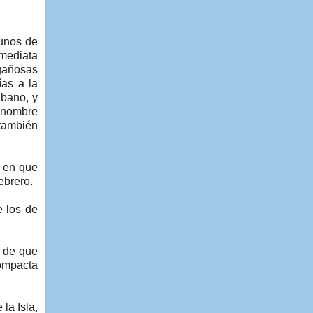
gunos de
nmediata
ngañosas
ías a la
ubano, y
u nombre
también
a en que
ebrero.
e los de
, de que
compacta
la Isla,