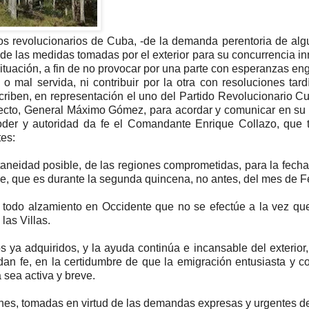
tos revolucionarios de Cuba, -de la demanda perentoria de al
 -y de las medidas tomadas por el exterior para su concurrencia i
a situación, a fin de no provocar por una parte con esperanzas e
mal servida, ni contribuir por la otra con resoluciones tard
criben, en representación el uno del Partido Revolucionario C
 electo, General Máximo Gómez, para acordar y comunicar en s
der y autoridad da fe el Comandante Enrique Collazo, que 
tes:
ltaneidad posible, de las regiones comprometidas, para la fech
able, que es durante la segunda quincena, no antes, del mes de F
 todo alzamiento en Occidente que no se efectúe a la vez qu
as Villas.
s ya adquiridos, y la ayuda continúa e incansable del exterior
 dan fe, en la certidumbre de que la emigración entusiasta y 
 sea activa y breve.
es, tomadas en virtud de las demandas expresas y urgentes de 