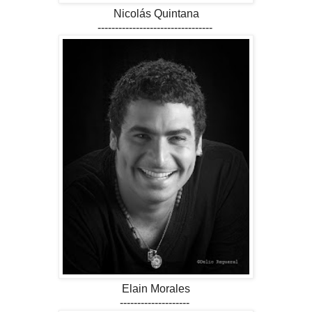
Nicolás Quintana
---------------------------------
Elain Morales
--------------------