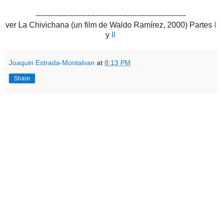
-------------------------------------------------------------
ver La Chivichana (un film de Waldo Ramírez, 2000) Partes
I
y
II
Joaquin Estrada-Montalvan
at
8:13 PM
Share