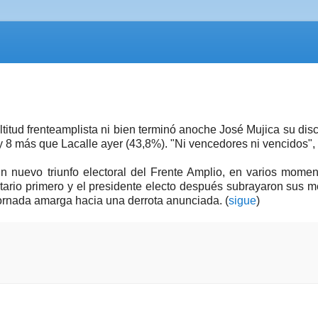
itud frenteamplista ni bien terminó anoche José Mujica su dis
8 más que Lacalle ayer (43,8%). "Ni vencedores ni vencidos", 
n nuevo triunfo electoral del Frente Amplio, en varios mome
atario primero y el presidente electo después subrayaron sus 
jornada amarga hacia una derrota anunciada. (
sigue
)