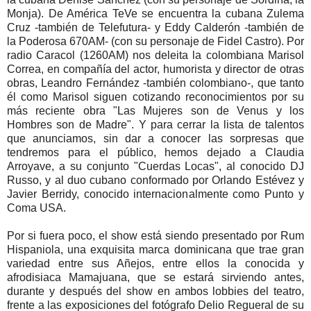
Monja). De América TeVe se encuentra la cubana Zulema
Cruz -también de Telefutura- y Eddy Calderón -también de
la Poderosa 670AM- (con su personaje de Fidel Castro). Por
radio Caracol (1260AM) nos deleita la colombiana Marisol
Correa, en compañía del actor, humorista y director de otras
obras, Leandro Fernández -también colombiano-, que tanto
él como Marisol siguen cotizando reconocimientos por su
más reciente obra "Las Mujeres son de Venus y los
Hombres son de Madre". Y para cerrar la lista de talentos
que anunciamos, sin dar a conocer las sorpresas que
tendremos para el público, hemos dejado a Claudia
Arroyave, a su conjunto "Cuerdas Locas", al conocido DJ
Russo, y al duo cubano conformado por Orlando Estévez y
Javier Berridy, conocido internacionalmente como Punto y
Coma USA.
Por si fuera poco, el show está siendo presentado por Rum
Hispaniola, una exquisita marca dominicana que trae gran
variedad entre sus Añejos, entre ellos la conocida y
afrodisiaca Mamajuana, que se estará sirviendo antes,
durante y después del show en ambos lobbies del teatro,
frente a las exposiciones del fotógrafo Delio Regueral de su