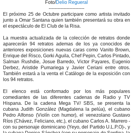
Foto/
Delio Regueral
------------------------
El próximo 25 de Octubre participare como artista invitado
junto a Omar Santana quien también presentará su obra en
el espectáculo de El Club de la Risa.
La muestra actualizada de la colección de retratos donde
aparecerán 94 retratos ademas de los ya conocidos de
anteriores exposiciones nuevas caras como Vanito Brown,
Enrique del Risco, Gorki Aguila, Chef Pepin, Carlos Pintado,
Salman Rushdie, Josue Barredo, Victor Payares, Eugenio
Derbez, Aristide Pumariega y Javier Ceriani entre otros.
También estará a la venta el Catálogo de la exposición con
los 94 retratos.
El elenco está conformado por los más populares
comediantes de las diferentes cadenas de Radio y TV
Hispana. De la cadena Mega TV/ SBS, se presenta la
cubana Judith González (Magdalena la pelúa), el cubano
Pedro Alfonso (Violín con humor), el venezolano Gustavo
Ríos (Chávez, Feliciano, etc.), el cubano Carlos A. Marrero -
con su personaje dominicano (Yeyo, del Partido U.L.P.O)-, y
la cubana Denise Sánchez (con su personaje de Sordina, la