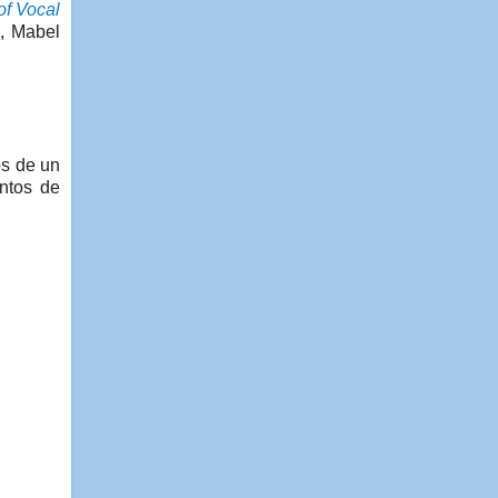
f Vocal
, Mabel
os de un
ntos de