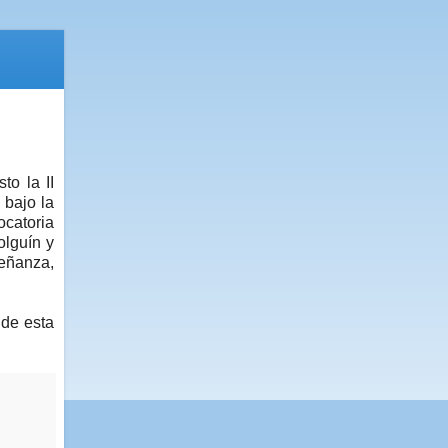
to la II
bajo la
ocatoria
olguín y
eñanza,
de esta