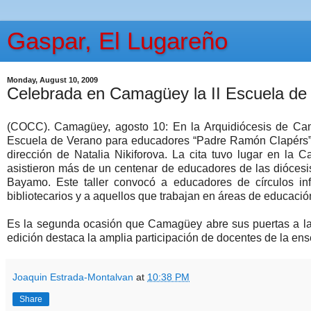
Gaspar, El Lugareño
Monday, August 10, 2009
Celebrada en Camagüey la II Escuela de
(COCC). Camagüey, agosto 10: En la Arquidiócesis de Cama
Escuela de Verano para educadores “Padre Ramón Clapérs”,
dirección de Natalia Nikiforova. La cita tuvo lugar en la
asistieron más de un centenar de educadores de las diócesi
Bayamo. Este taller convocó a educadores de círculos inf
bibliotecarios y a aquellos que trabajan en áreas de educaci
Es la segunda ocasión que Camagüey abre sus puertas a l
edición destaca la amplia participación de docentes de la ens
Joaquin Estrada-Montalvan
at
10:38 PM
Share