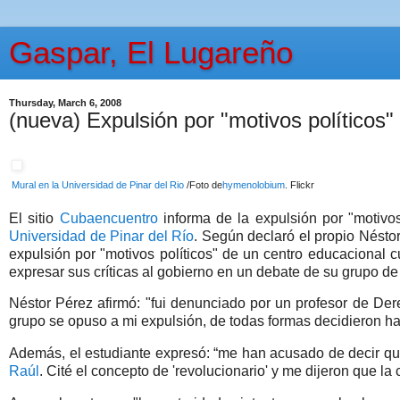
Gaspar, El Lugareño
Thursday, March 6, 2008
(nueva) Expulsión por "motivos políticos
Mural en la Universidad de Pinar del Rio
/Foto de
hymenolobium
. Flickr
El sitio
Cubaencuentro
informa de la expulsión por "motivos
Universidad de Pinar del Río
. Según declaró el propio Nésto
expulsión por "motivos políticos"
de un centro educacional cu
expresar sus críticas al gobierno en un debate de su grupo de
Néstor Pérez afirmó: "fui denunciado por un profesor de Der
grupo se opuso a mi expulsión, de todas formas decidieron hac
Además,
el estudiante expresó: “me han acusado de decir que
Raúl
. Cité el concepto de 'revolucionario' y me dijeron que l