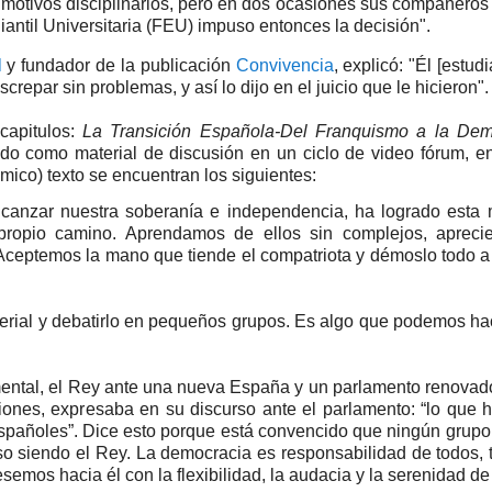
r motivos disciplinarios, pero en dos ocasiones sus compañeros
iantil Universitaria (FEU) impuso entonces la decisión".
l
y fundador de la publicación
Convivencia
, explicó: "Él [estud
repar sin problemas, y así lo dijo en el juicio que le hicieron".
capitulos:
La Transición Española-Del Franquismo a la Dem
izado como material de discusión en un ciclo de video fórum, e
mico) texto se encuentran los siguientes:
canzar nuestra soberanía e independencia, ha logrado esta 
propio camino. Aprendamos de ellos sin complejos, apreci
. Aceptemos la mano que tiende el compatriota y démoslo todo 
erial y debatirlo en pequeños grupos. Es algo que podemos ha
mental, el Rey ante una nueva España y un parlamento renova
iones, expresaba en su discurso ante el parlamento: “lo que 
españoles”. Dice esto porque está convencido que ningún grupo,
so siendo el Rey. La democracia es responsabilidad de todos,
semos hacia él con la flexibilidad, la audacia y la serenidad de