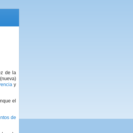
ez de la
 (nueva)
vencia
y
unque el
ntos de