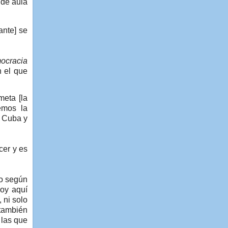
 de aula
iante] se
ocracia
n el que
meta [la
emos la
a Cuba y
cer y es
do según
hoy aquí
 ni solo
 también
 las que