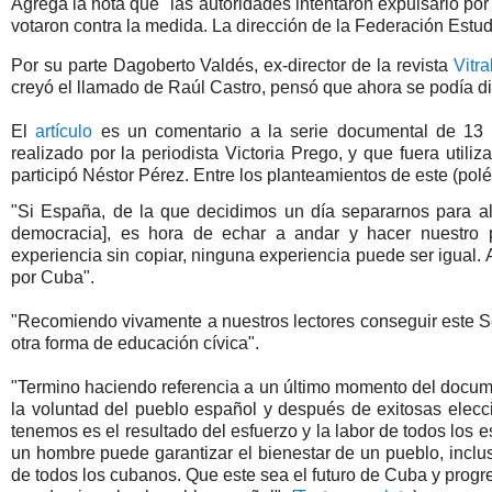
Agrega la nota que "las autoridades intentaron expulsarlo po
votaron contra la medida. La dirección de la Federación Estud
Por su parte Dagoberto Valdés, ex-director de la revista
Vitra
creyó el llamado de Raúl Castro, pensó que ahora se podía disc
El
artículo
es un comentario a la serie documental de 13 
realizado por la periodista Victoria Prego, y que fuera util
participó Néstor Pérez. Entre los planteamientos de este (pol
é
"Si España, de la que decidimos un día separarnos para al
democracia], es hora de echar a andar y hacer nuestro 
experiencia sin copiar, ninguna experiencia puede ser igual
por Cuba".
"Recomiendo vivamente a nuestros lectores conseguir este S
otra forma de educación cívica".
"Termino haciendo referencia a un último momento del docu
la voluntad del pueblo español y después de exitosas elecc
tenemos es el resultado del esfuerzo y la labor de todos los 
un hombre puede garantizar el bienestar de un pueblo, inclu
de todos los cubanos. Que este sea el futuro de Cuba y progre