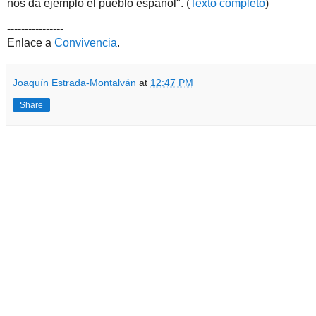
nos da ejemplo el pueblo español". (
Texto completo
)
----------------
Enlace a
Convivencia
.
Joaquín Estrada-Montalván
at
12:47 PM
Share