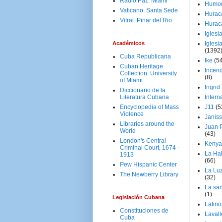
Radio Paz. Miami
Humo
Vaticano. Santa Sede
Hurac
Vitral. Pinar del Rio
Hurac
Iglesi
Académicos
Iglesi
(1392
Cuba Republicana
Ike
(5
Cuban Heritage
Incen
Collection. University
(8)
of Miami
Ingrid
Diccionario de la
Literatura Cubana
Intern
Encyclopedia of Mass
J11
(5
Violence
Janiss
Libraries around the
Juan P
World
(43)
London's Central
Kenya
Criminal Court, 1674 -
La Ha
1913
(66)
Pew Hispanic Center
La Lu
The Newberry Library
(32)
La san
(1)
Legislación Cubana
Latino
Constituciones de
Laval
Cuba