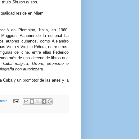
 título
Sin ton ni son
.
tualidad reside en Miami.
 nació en Piombino, Italia, en 1960.
Maggioni Panerini de la editorial La
rios autores cubanos, como Alejandro
is Viera y Virgilio Piñera, entre otros.
iguras del cine, entre ellas Federico
icado más de una decena de libros que
e, Cuba magica, Orrore, ertorismo e
iografia non autorizzata.
a Cuba y un promotor de las artes y la
ents