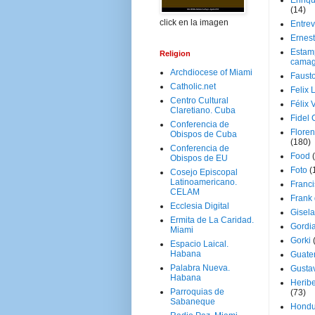
Enriq
(14)
click en la imagen
Entrev
Ernes
Estam
Religion
camag
Archdiocese of Miami
Faust
Catholic.net
Felix 
Centro Cultural
Félix 
Claretiano. Cuba
Fidel 
Conferencia de
Floren
Obispos de Cuba
(180)
Conferencia de
Food
Obispos de EU
Foto
(
Cosejo Episcopal
Latinoamericano.
Franci
CELAM
Frank
Ecclesia Digital
Gisel
Ermita de La Caridad.
Gordi
Miami
Gorki
Espacio Laical.
Habana
Guate
Palabra Nueva.
Gusta
Habana
Herib
Parroquias de
(73)
Sabaneque
Hondu