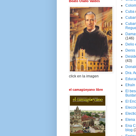
Beato Olallo Valdés
Colom
Cuba
Cuban
Cuban
Regue
Damas
(146)
Delio 
Denis 
Deside
(43)
Donal
Dra. 
click en la imagen
Educa
Efraín
el camagüeyano libre
El be
Busta
El En
Elecc
Electi
Elena
Ena C
blog
(