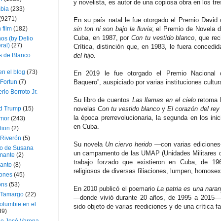
y novelista, es autor de una copiosa obra en los tr
bia
(233)
(9271)
En su país natal le fue otorgado el Premio David
 film
(182)
sin ton ni son bajo la lluvia
; el Premio de Novela d
Cuba, en 1987, por
Con tu vestido blanco
, que rec
os (by Delio
ral)
(27)
Crítica, distinción que, en 1983, le fuera concedi
 de Blanco
del hijo.
en el blog
(73)
En 2019 le fue otorgado el Premio Nacional d
Fortun
(7)
Baquero”, auspiciado por varias instituciones cultur
rio Borroto Jr.
Su libro de cuentos
Las llamas en el cielo
retoma l
d Trump
(15)
novelas
Con tu vestido blanco
y
El corazón del rey
la época prerrevolucionaria, la segunda en los ini
Amor
(243)
en Cuba.
tion
(2)
 Riverón
(5)
Su novela
Un ciervo herido
—con varias ediciones—
so de Susana
un campamento de las UMAP (Unidades Militares d
mante
(2)
trabajo forzado que existieron en Cuba, de 1
canto
(8)
religiosos de diversas filiaciones, lumpen, homosex
iones
(45)
ons
(53)
En 2010 publicó el poemario
La patria es una naran
 Tamargo
(22)
—donde vivió durante 20 años, de 1995 a 2015— 
olumbie en el
sido objeto de varias reediciones y de una crítica f
39)