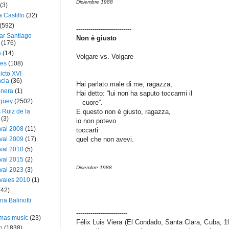
Diciembre 1988
(3)
a Castillo
(32)
(592)
---------------------------
ar Santiago
Non è giusto
(176)
a
(14)
Volgare vs. Volgare
ies
(108)
icto XVI
cia
(36)
Hai parlato male di me, ragazza,
nera
(1)
Hai detto: “lui non ha saputo toccarmi il
güey
(2502)
cuore”.
 Ruiz de la
E questo non è giusto, ragazza,
(3)
io non potevo
val 2008
(11)
toccarti
val 2009
(17)
quel che non avevi.
val 2010
(5)
val 2015
(2)
Dicembre 1988
val 2023
(3)
vales 2010
(1)
(42)
ina Balinotti
-------------------------
tmas music
(23)
Félix Luis Viera (El Condado, Santa Clara, Cuba, 1
h
(1838)