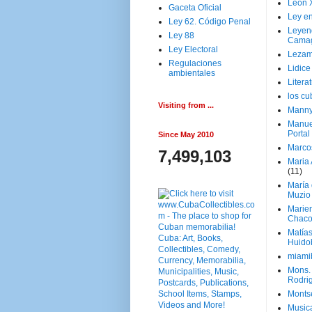
Leon 
Gaceta Oficial
Ley en
Ley 62. Código Penal
Leyen
Ley 88
Cama
Ley Electoral
Lezam
Regulaciones
Lidic
ambientales
Litera
los c
Visiting from ...
Manny
Manue
Portal
Since May 2010
Marco
7,499,103
Maria 
(11)
María
Muzio
Marie
Chaco
Matía
Huido
miami
Mons. 
Rodri
Monts
Music