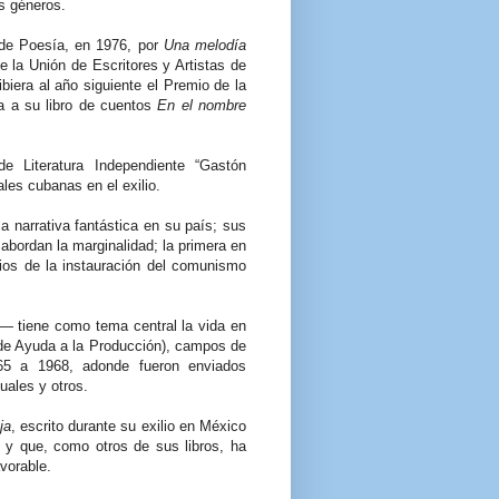
es géneros.
 de Poesía, en 1976, por
Una melodía
e la Unión de Escritores y Artistas de
ibiera al año siguiente el Premio de la
da a su libro de cuentos
En el nombre
e Literatura Independiente “Gastón
ales cubanas en el exilio.
a narrativa fantástica en su país; sus
abordan la marginalidad; la primera en
cios de la instauración del comunismo
 tiene como tema central la vida en
e Ayuda a la Producción), campos de
965 a 1968, adonde fueron enviados
uales y otros.
ja
, escrito durante su exilio en México
y que, como otros de sus libros, ha
avorable.