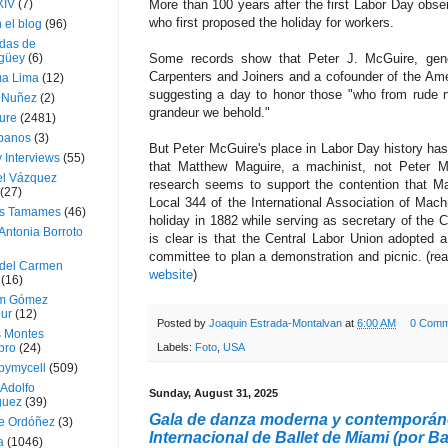
More than 100 years after the first Labor Day obser
XIV
(7)
who first proposed the holiday for workers.
 el blog
(96)
das de
Some records show that Peter J. McGuire, gener
güey
(6)
Carpenters and Joiners and a cofounder of the Amer
a Lima
(12)
suggesting a day to honor those "who from rude n
e Nuñez
(2)
grandeur we behold."
ture
(2481)
ubanos
(3)
But Peter McGuire's place in Labor Day history ha
 Interviews
(55)
that Matthew Maguire, a machinist, not Peter M
l Vázquez
research seems to support the contention that Ma
(27)
Local 344 of the International Association of Mach
s Tamames
(46)
holiday in 1882 while serving as secretary of the 
Antonia Borroto
is clear is that the Central Labor Union adopted
committee to plan a demonstration and picnic. (re
 del Carmen
website
)
(16)
m Gómez
ur
(12)
Posted by
Joaquin Estrada-Montalvan
at
6:00 AM
0 Comm
s Montes
bro
(24)
Labels:
Foto
,
USA
bymycell
(509)
Adolfo
Sunday, August 31, 2025
guez
(39)
Gala de danza moderna y contemporáne
e Ordóñez
(3)
Internacional de Ballet de Miami (por Ba
a
(1046)