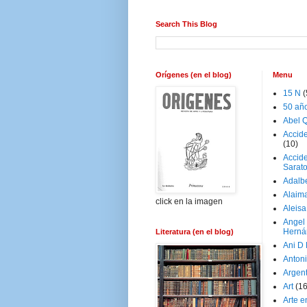
Search This Blog
Orígenes (en el blog)
Menu
15 N
(
50 añ
Abel Q
Accid
(10)
Accide
Sarat
Adalb
Alaim
click en la imagen
Aleisa
Angel
Herná
Literatura (en el blog)
Ani D
Antoni
Argen
Art
(1
Arte e