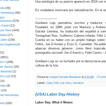
ue José Varona
Una antología de su poesía apareció en 2019 con el
ista
(39)
Es ciudadano mexicano por naturalización. En la ac
t Heminway
(90)
pas
-----------------------
üeyanas
(376)
Gordiano Lupi, periodista, escritor y traductor,
o Canel
(12)
Fundador, en 1999, junto con Maurizio y Andrea 
Luis Viera
(449)
Gaceta Literaria, ha traducido del español a va
Varela
(17)
Torreguitart Ruiz, Guillermo Cabrera Infante, Félix Lu
Castro
(108)
Cuenta en su haber con un amplio trabajo sobre f
Fellini, Joe D´Amato y Enzo G. Castellari. Ha publ
cia Guglielmotti
abarcan diversos géneros, como
Nero tropical
(21)
ponorgrafia secondo Joe d´Aamto
y
Fidel Castro – b
10801)
Gordiano Lupi es un luchador por la democracia par
sco I
(289)
cultura de la Isla.
 de Varona
(28)
a Baranda
(1)
ano Lupi
(15)
Posted by
Joaquin Estrada-Montalvan
at
6:30 AM
0 Comm
(14)
Labels:
Cuba
,
Felix Luis Viera
,
Literature
mala
(9)
v
(23)
(USA) Labor Day History
erto Hernandez
Labor Day: What it Means
ras
(100)