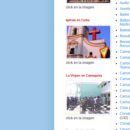
Audio
click en la imagen
Aureli
Ballet
Iglesia en Cuba
Baltas
Martín
Batist
Beaut
Bened
Renun
Caima
Cama
click en la imagen
Carlos
Tejera
Carna
La Virgen en Camagüey
Carna
Carna
Carna
Carna
Carna
Chile
Christ
(132)
click en la imagen
Chris
Churc