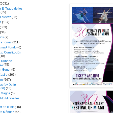
(6031)
 El Trago de los
(25)
 Estevez
(33)
a
(187)
(303)
(34)
ics
(2)
a Torres
(211)
ama A Fondo
(6)
to Constitución
(18)
l Duharte
ez
(45)
 Gener
(5)
Castro
(266)
on
(667)
os (by Delio
ral)
(13)
 Magos
(6)
ldo Miravelles
r en el blog
(6)
to Méndez
(55)