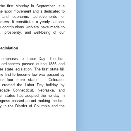
the first Monday in September, is a
the labor movement and is dedicated to
l and economic achievements of
kers. It constitutes a yearly national
he contributions workers have made to
h, prosperity, and well-being of our
egislation
 emphasis to Labor Day. The first
l ordinances passed during 1885 and
tate legislation. The first state bill
the first to become law was passed by
ear four more states — Colorado,
created the Labor Day holiday by
ecade Connecticut, Nebraska, and
er states had adopted the holiday in
ngress passed an act making the first
 in the District of Columbia and the