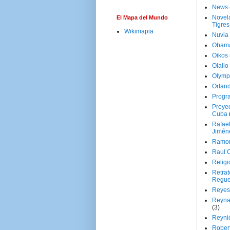
News
Novela
El Mapa del Mundo
Tigres
Wikimapia
Nuvia
Obam
Oikos
Olallo
Olymp
Orland
Progr
Proyec
Cuba
Rafae
Jimén
Ramon
Raul 
Religi
Retrat
Regue
Reyes
Reyna
(3)
Reynie
Rober