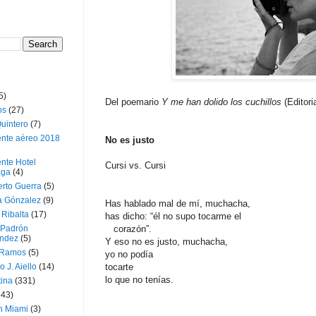
5)
Del poemario
Y me han dolido los cuchillos
(Editori
os
(27)
uintero
(7)
ente aéreo 2018
No es justo
nte Hotel
Cursi vs. Cursi
oga
(4)
erto Guerra
(5)
a Gónzalez
(9)
Has hablado mal de mí, muchacha,
 Ribalta
(17)
has dicho: “él no supo tocarme el
 Padrón
corazón”.
ndez
(5)
Y eso no es justo, muchacha,
 Ramos
(5)
yo no podía
o J. Aiello
(14)
tocarte
lo que no tenías.
tina
(331)
643)
n Miami
(3)