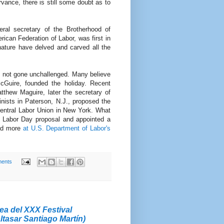
vance, there is still some doubt as to
al secretary of the Brotherhood of
ican Federation of Labor, was first in
ature have delved and carved all the
s not gone unchallenged. Many believe
cGuire, founded the holiday. Recent
tthew Maguire, later the secretary of
inists in Paterson, N.J., proposed the
Central Labor Union in New York. What
 a Labor Day proposal and appointed a
ad more
at U.S. Department of Labor's
ents
a del XXX Festival
ltasar Santiago Martín)