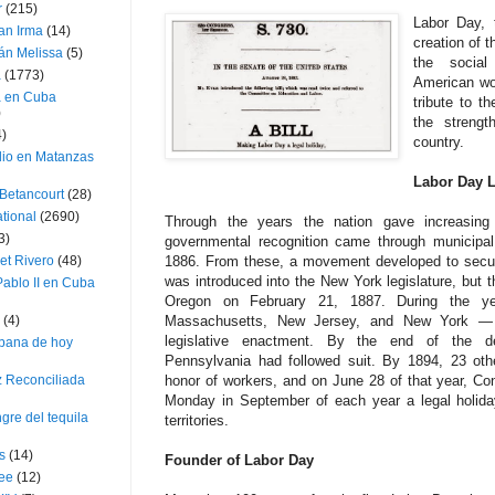
r
(215)
Labor Day, 
an Irma
(14)
creation of 
án Melissa
(5)
the socia
a
(1773)
American wor
a en Cuba
tribute to t
)
the strengt
4)
country.
dio en Matanzas
Labor Day L
 Betancourt
(28)
ational
(2690)
Through the years the nation gave increasing
3)
governmental recognition came through municipa
1886. From these, a movement developed to secure s
et Rivero
(48)
was introduced into the New York legislature, but 
ablo II en Cuba
Oregon on February 21, 1887. During the y
Massachusetts, New Jersey, and New York — 
(4)
legislative enactment. By the end of the d
bana de hoy
Pennsylvania had followed suit. By 1894, 23 oth
honor of workers, and on June 28 of that year, Co
z Reconciliada
Monday in September of each year a legal holiday
gre del tequila
territories.
s
(14)
Founder of Labor Day
lee
(12)