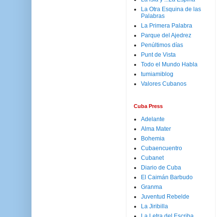
La Otra Esquina de las
Palabras
La Primera Palabra
Parque del Ajedrez
Penúltimos días
Punt de Vista
Todo el Mundo Habla
tumiamiblog
Valores Cubanos
Cuba Press
Adelante
Alma Mater
Bohemia
Cubaencuentro
Cubanet
Diario de Cuba
El Caimán Barbudo
Granma
Juventud Rebelde
La Jiribilla
La Letra del Escriba