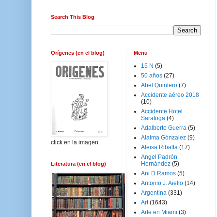
Search This Blog
Orígenes (en el blog)
Menu
15 N
(5)
50 años
(27)
Abel Quintero
(7)
Accidente aéreo 2018
(10)
Accidente Hotel
Saratoga
(4)
Adalberto Guerra
(5)
Alaima Gónzalez
(9)
click en la imagen
Aleisa Ribalta
(17)
Angel Padrón
Hernández
(5)
Literatura (en el blog)
Ani D Ramos
(5)
Antonio J. Aiello
(14)
Argentina
(331)
Art
(1643)
Arte en Miami
(3)