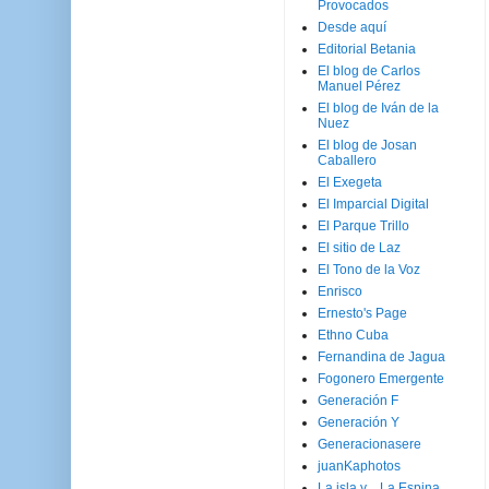
Provocados
Desde aquí
Editorial Betania
El blog de Carlos
Manuel Pérez
El blog de Iván de la
Nuez
El blog de Josan
Caballero
El Exegeta
El Imparcial Digital
El Parque Trillo
El sitio de Laz
El Tono de la Voz
Enrisco
Ernesto's Page
Ethno Cuba
Fernandina de Jagua
Fogonero Emergente
Generación F
Generación Y
Generacionasere
juanKaphotos
La isla y ...La Espina