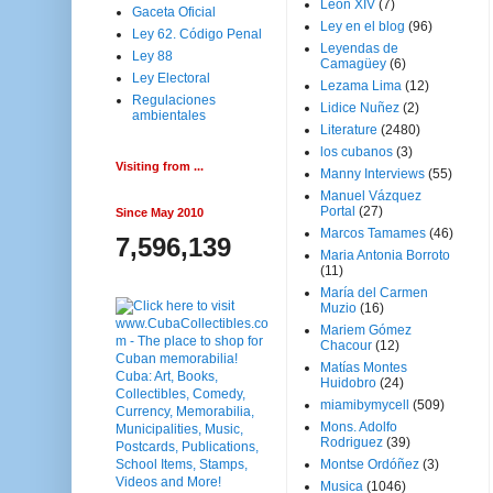
Leon XIV
(7)
Gaceta Oficial
Ley en el blog
(96)
Ley 62. Código Penal
Leyendas de
Ley 88
Camagüey
(6)
Ley Electoral
Lezama Lima
(12)
Regulaciones
Lidice Nuñez
(2)
ambientales
Literature
(2480)
los cubanos
(3)
Visiting from ...
Manny Interviews
(55)
Manuel Vázquez
Portal
(27)
Since May 2010
Marcos Tamames
(46)
7,596,139
Maria Antonia Borroto
(11)
María del Carmen
Muzio
(16)
Mariem Gómez
Chacour
(12)
Matías Montes
Huidobro
(24)
miamibymycell
(509)
Mons. Adolfo
Rodriguez
(39)
Montse Ordóñez
(3)
Musica
(1046)