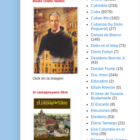
Beato Olallo Valdés
Colombia
(233)
Cuba
(9270)
Cuban film
(182)
Cubanos (by Delio
Regueral)
(27)
Damas de Blanco
(146)
Delio en el blog
(73)
Denis Fortun
(7)
Desiderio Borroto Jr.
(43)
Donald Trump
(15)
Dra. Amor
(244)
click en la imagen
Education
(2)
Efraín Riverón
(5)
el camagüeyano libre
El beso de Susana
Bustamante
(2)
El Encanto
(8)
Elecciones
(45)
Elections
(53)
Elena Tamargo
(22)
Ena Columbie en el
blog
(39)