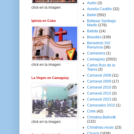
Audio
(3)
click en la imagen
Aurelia Castillo
(32)
Ballet
(592)
Iglesia en Cuba
Baltasar Santiago
Martín
(176)
Batista
(14)
Beauties
(108)
Benedicto XVI
Renuncia
(36)
Caimanera
(1)
Camagüey
(2502)
click en la imagen
Carlos Ruiz de la
Tejera
(3)
Carnaval 2008
(11)
La Virgen en Camagüey
Carnaval 2009
(17)
Carnaval 2010
(5)
Carnaval 2015
(2)
Carnaval 2023
(3)
Carnavales 2010
(1)
Chile
(42)
Christina Balinotti
(132)
click en la imagen
Christmas music
(23)
Church
(1838)