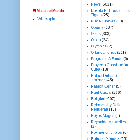
News
(6031)
Novela El Trago de los
El Mapa del Mundo
Tigres
(25)
Wikimapia
Nuvia Estevez
(33)
Obama
(187)
Oikos
(303)
Olallo
(34)
Olympics
(2)
Orlanda Torres
(211)
Programa A Fondo
(6)
Proyecto Constitución
Cuba
(18)
Rafael Duharte
Jiménez
(45)
Ramon Gener
(5)
Raul Castro
(266)
Religion
(667)
Retratos (by Delio
Regueral)
(13)
Reyes Magos
(6)
Reynaldo Miravelles
(3)
Reynier en el blog
(6)
Roberto Méndez
(55)