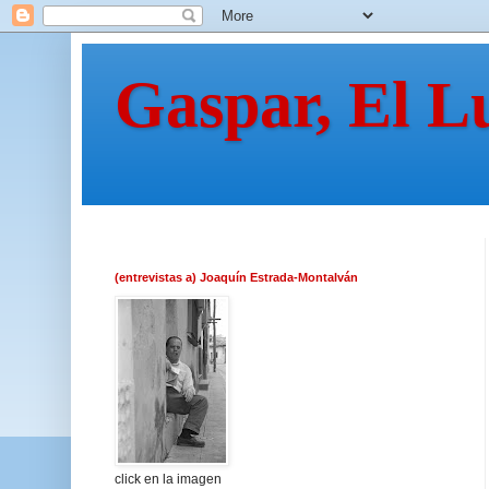
Gaspar, El L
(entrevistas a) Joaquín Estrada-Montalván
click en la imagen