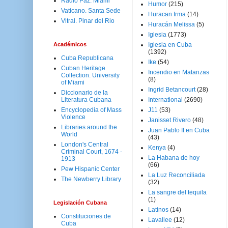
Radio Paz. Miami
Humor
(215)
Vaticano. Santa Sede
Huracan Irma
(14)
Vitral. Pinar del Rio
Huracán Melissa
(5)
Iglesia
(1773)
Académicos
Iglesia en Cuba
(1392)
Cuba Republicana
Ike
(54)
Cuban Heritage
Incendio en Matanzas
Collection. University
(8)
of Miami
Ingrid Betancourt
(28)
Diccionario de la
Literatura Cubana
International
(2690)
Encyclopedia of Mass
J11
(53)
Violence
Janisset Rivero
(48)
Libraries around the
Juan Pablo II en Cuba
World
(43)
London's Central
Kenya
(4)
Criminal Court, 1674 -
La Habana de hoy
1913
(66)
Pew Hispanic Center
La Luz Reconciliada
The Newberry Library
(32)
La sangre del tequila
(1)
Legislación Cubana
Latinos
(14)
Constituciones de
Lavallee
(12)
Cuba