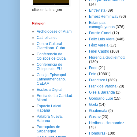
Enrique José Varona
(14)
click en la imagen
Entrevista
(39)
Ernest Heminway
(90)
Estampas
Religion
camagüeyanas
(376)
Archdiocese of Miami
Fausto Canel
(12)
Catholic.net
Felix Luis Viera
(448)
Centro Cultural
Félix Varela
(17)
Claretiano. Cuba
Fidel Castro
(108)
Conferencia de
Florencia Guglielmotti
Obispos de Cuba
(180)
Conferencia de
Food
(21)
Obispos de EU
Foto
(10801)
Cosejo Episcopal
Latinoamericano.
Francisco I
(289)
CELAM
Frank de Varona
(28)
Ecclesia Digital
Gisela Baranda
(1)
Ermita de La Caridad.
Gordiano Lupi
(15)
Miami
Gorki
(14)
Espacio Laical.
Habana
Guatemala
(9)
Palabra Nueva.
Gustav
(23)
Habana
Heriberto Hernandez
Parroquias de
(73)
Sabaneque
Honduras
(100)