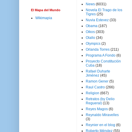
News
(6031)
Novela El Trago de los
El Mapa del Mundo
Tigres
(25)
Wikimapia
Nuvia Estevez
(33)
Obama
(187)
Oikos
(303)
Olallo
(34)
Olympics
(2)
Orlanda Torres
(211)
Programa A Fondo
(6)
Proyecto Constitución
Cuba
(18)
Rafael Duharte
Jiménez
(45)
Ramon Gener
(5)
Raul Castro
(266)
Religion
(667)
Retratos (by Delio
Regueral)
(13)
Reyes Magos
(6)
Reynaldo Miravelles
(3)
Reynier en el blog
(6)
Roberto Méndez
(55)