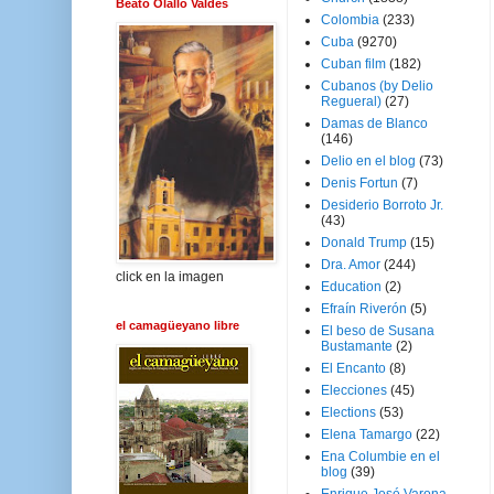
Beato Olallo Valdés
Colombia
(233)
Cuba
(9270)
Cuban film
(182)
Cubanos (by Delio
Regueral)
(27)
Damas de Blanco
(146)
Delio en el blog
(73)
Denis Fortun
(7)
Desiderio Borroto Jr.
(43)
Donald Trump
(15)
Dra. Amor
(244)
click en la imagen
Education
(2)
Efraín Riverón
(5)
el camagüeyano libre
El beso de Susana
Bustamante
(2)
El Encanto
(8)
Elecciones
(45)
Elections
(53)
Elena Tamargo
(22)
Ena Columbie en el
blog
(39)