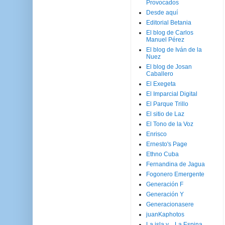
Provocados
Desde aquí
Editorial Betania
El blog de Carlos
Manuel Pérez
El blog de Iván de la
Nuez
El blog de Josan
Caballero
El Exegeta
El Imparcial Digital
El Parque Trillo
El sitio de Laz
El Tono de la Voz
Enrisco
Ernesto's Page
Ethno Cuba
Fernandina de Jagua
Fogonero Emergente
Generación F
Generación Y
Generacionasere
juanKaphotos
La isla y ...La Espina