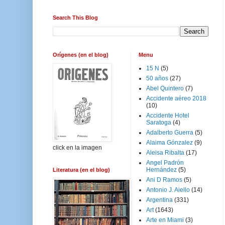
Search This Blog
Orígenes (en el blog)
Menu
15 N
(5)
50 años
(27)
Abel Quintero
(7)
Accidente aéreo 2018
(10)
Accidente Hotel
Saratoga
(4)
Adalberto Guerra
(5)
Alaima Gónzalez
(9)
click en la imagen
Aleisa Ribalta
(17)
Angel Padrón
Hernández
(5)
Literatura (en el blog)
Ani D Ramos
(5)
Antonio J. Aiello
(14)
Argentina
(331)
Art
(1643)
Arte en Miami
(3)