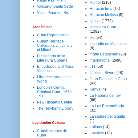
Radio Paz. Miami
Humor
(215)
Vaticano. Santa Sede
Huracan Irma
(14)
Vitral. Pinar del Rio
Huracán Melissa
(5)
Iglesia
(1773)
Académicos
Iglesia en Cuba
(1392)
Cuba Republicana
Ike
(54)
Cuban Heritage
Incendio en Matanzas
Collection. University
(8)
of Miami
Ingrid Betancourt
(28)
Diccionario de la
Literatura Cubana
International
(2690)
Encyclopedia of Mass
J11
(53)
Violence
Janisset Rivero
(48)
Libraries around the
Juan Pablo II en Cuba
World
(43)
London's Central
Kenya
(4)
Criminal Court, 1674 -
La Habana de hoy
1913
(66)
Pew Hispanic Center
La Luz Reconciliada
The Newberry Library
(32)
La sangre del tequila
(1)
Legislación Cubana
Latinos
(14)
Constituciones de
Lavallee
(12)
Cuba