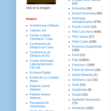
Enrique José Varona
(14)
click en la imagen
Entrevista
(39)
Ernest Heminway
(90)
Estampas
Religion
camagüeyanas
(376)
Archdiocese of Miami
Fausto Canel
(12)
Catholic.net
Felix Luis Viera
(448)
Centro Cultural
Félix Varela
(17)
Claretiano. Cuba
Fidel Castro
(108)
Conferencia de
Florencia Guglielmotti
Obispos de Cuba
(180)
Conferencia de
Food
(21)
Obispos de EU
Foto
(10801)
Cosejo Episcopal
Latinoamericano.
Francisco I
(289)
CELAM
Frank de Varona
(28)
Ecclesia Digital
Gisela Baranda
(1)
Ermita de La Caridad.
Gordiano Lupi
(15)
Miami
Gorki
(14)
Espacio Laical.
Habana
Guatemala
(9)
Palabra Nueva.
Gustav
(23)
Habana
Heriberto Hernandez
Parroquias de
(73)
Sabaneque
Honduras
(100)