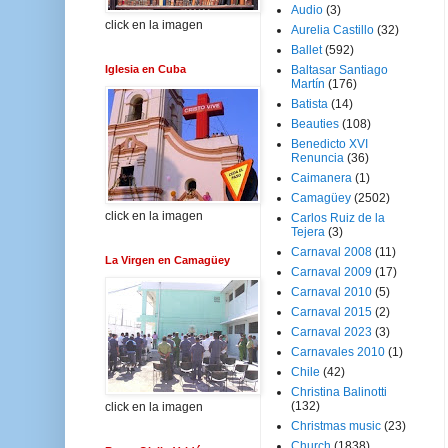
Audio
(3)
click en la imagen
Aurelia Castillo
(32)
Ballet
(592)
Iglesia en Cuba
Baltasar Santiago
Martín
(176)
Batista
(14)
Beauties
(108)
Benedicto XVI
Renuncia
(36)
Caimanera
(1)
Camagüey
(2502)
click en la imagen
Carlos Ruiz de la
Tejera
(3)
Carnaval 2008
(11)
La Virgen en Camagüey
Carnaval 2009
(17)
Carnaval 2010
(5)
Carnaval 2015
(2)
Carnaval 2023
(3)
Carnavales 2010
(1)
Chile
(42)
Christina Balinotti
(132)
click en la imagen
Christmas music
(23)
Church
(1838)