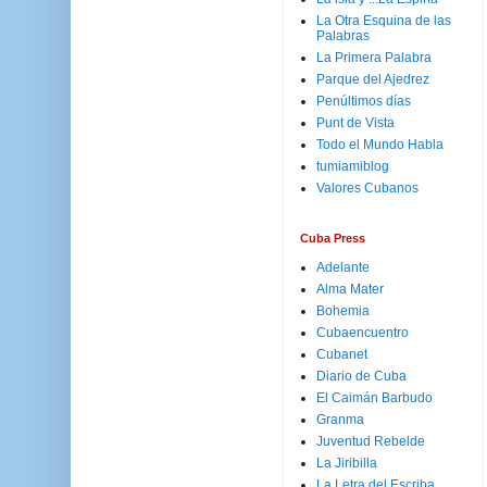
La Otra Esquina de las
Palabras
La Primera Palabra
Parque del Ajedrez
Penúltimos días
Punt de Vista
Todo el Mundo Habla
tumiamiblog
Valores Cubanos
Cuba Press
Adelante
Alma Mater
Bohemia
Cubaencuentro
Cubanet
Diario de Cuba
El Caimán Barbudo
Granma
Juventud Rebelde
La Jiribilla
La Letra del Escriba