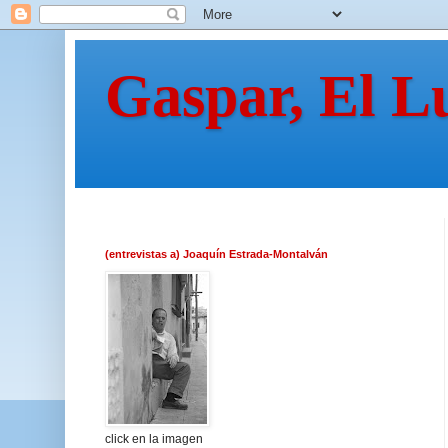
Gaspar, El L
(entrevistas a) Joaquín Estrada-Montalván
click en la imagen