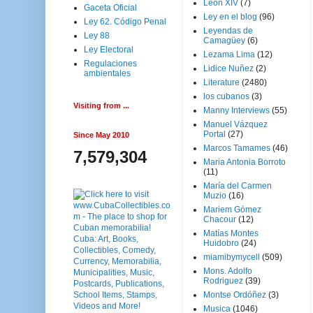
Leon XIV
(7)
Gaceta Oficial
Ley en el blog
(96)
Ley 62. Código Penal
Leyendas de
Ley 88
Camagüey
(6)
Ley Electoral
Lezama Lima
(12)
Regulaciones
Lidice Nuñez
(2)
ambientales
Literature
(2480)
los cubanos
(3)
Visiting from ...
Manny Interviews
(55)
Manuel Vázquez
Portal
(27)
Since May 2010
Marcos Tamames
(46)
7,579,304
Maria Antonia Borroto
(11)
María del Carmen
Muzio
(16)
Mariem Gómez
Chacour
(12)
Matías Montes
Huidobro
(24)
miamibymycell
(509)
Mons. Adolfo
Rodriguez
(39)
Montse Ordóñez
(3)
Musica
(1046)