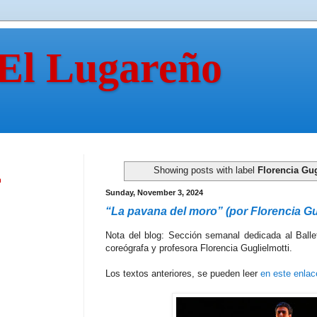
 El Lugareño
Showing posts with label
Florencia Gug
n
Sunday, November 3, 2024
“La pavana del moro” (por Florencia Gu
Nota del blog: Sección semanal dedicada al Ballet
coreógrafa y profesora Florencia Guglielmotti.
Los textos anteriores, se pueden leer
en este enlac