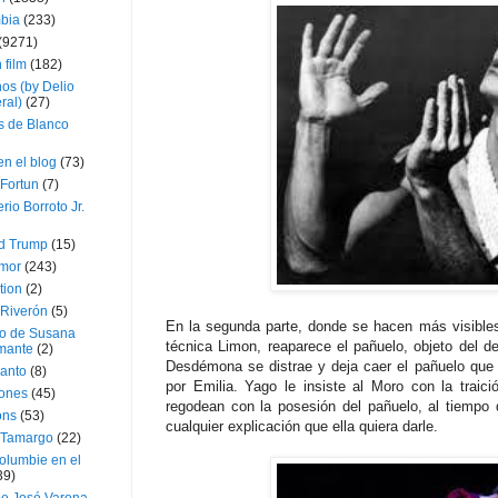
bia
(233)
(9271)
 film
(182)
os (by Delio
ral)
(27)
 de Blanco
en el blog
(73)
Fortun
(7)
rio Borroto Jr.
d Trump
(15)
Amor
(243)
tion
(2)
 Riverón
(5)
En la segunda parte, donde se hacen más visibles
so de Susana
técnica Limon, reaparece el pañuelo, objeto del 
mante
(2)
Desdémona se distrae y deja caer el pañuelo que
canto
(8)
por Emilia. Yago le insiste al Moro con la trai
iones
(45)
regodean con la posesión del pañuelo, al tiemp
ons
(53)
cualquier explicación que ella quiera darle.
 Tamargo
(22)
olumbie en el
39)