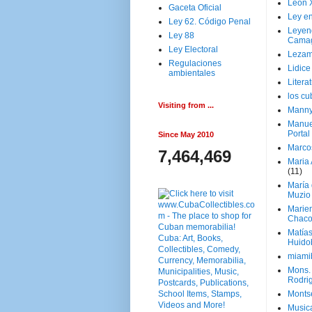
Leon 
Gaceta Oficial
Ley en
Ley 62. Código Penal
Leyen
Ley 88
Cama
Ley Electoral
Lezam
Regulaciones
Lidic
ambientales
Litera
los c
Visiting from ...
Manny
Manue
Portal
Since May 2010
Marco
7,464,469
Maria 
(11)
María
Muzio
Marie
Chaco
Matía
Huido
miami
Mons. 
Rodri
Monts
Music