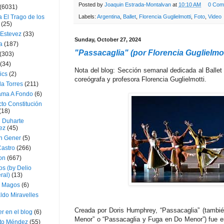
Posted by
Joaquin Estrada-Montalvan
at
10:10 AM
0 Com
(6031)
 El Trago de los
Labels:
Argentina
,
Ballet
,
Florencia Guglielmotti
,
Foto
,
Video
(25)
 Estevez
(33)
Sunday, October 27, 2024
a
(187)
"Passacaglia" (por Florencia Guglielmot
(303)
(34)
Nota del blog: Sección semanal dedicada al Ballet y
ics
(2)
coreógrafa y profesora Florencia Guglielmotti.
a Torres
(211)
ama A Fondo
(6)
to Constitución
(18)
l Duharte
ez
(45)
 Gener
(5)
Castro
(266)
on
(667)
os (by Delio
ral)
(13)
 Magos
(6)
ldo Miravelles
Creada por Doris Humphrey, “Passacaglia” (tambi
r en el blog
(6)
Menor” o “Passacaglia y Fuga en Do Menor”) fue e
to Méndez
(55)