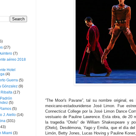
5)
os
(27)
uintero
(7)
ente aéreo 2018
nte Hotel
oga
(4)
erto Guerra
(5)
a Gónzalez
(9)
 Ribalta
(17)
 Padrón
“The Moor's Pavane”, tal su nombre original, es
ndez
(5)
mexicano-estadounidense José Limon. Fue estre
 Ramos
(5)
Connecticut College por la José Limon Dance Com
o J. Aiello
(14)
vestuario de Pauline Lawrence. Esta obra, de 20 m
tina
(331)
la tragedia “Otelo” de William Shakespeare y po
643)
(Otelo), Desdémona, Yago y Emilia, que el día del 
n Miami
(3)
Limón, Betty Jones, Lucas Hoving y Pauline Koner