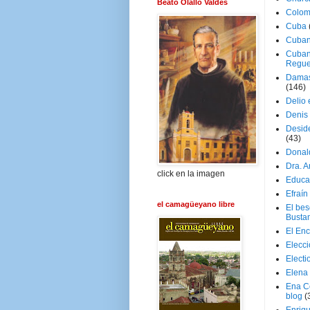
Beato Olallo Valdés
Colom
Cuba
Cuban
Cuban
Regue
Damas
(146)
Delio 
Denis 
Deside
(43)
Donal
Dra. 
click en la imagen
Educa
Efraín
el camagüeyano libre
El be
Busta
El En
Elecc
Electi
Elena
Ena C
blog
(