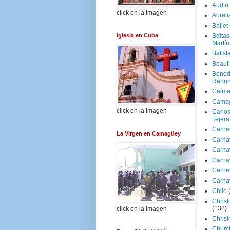
Audio
click en la imagen
Aureli
Ballet
Iglesia en Cuba
Baltas
Martín
Batist
Beaut
Bened
Renun
Caima
Cama
click en la imagen
Carlos
Tejera
Carna
La Virgen en Camagüey
Carna
Carna
Carna
Carna
Carna
Chile
Christ
(132)
click en la imagen
Chris
Churc