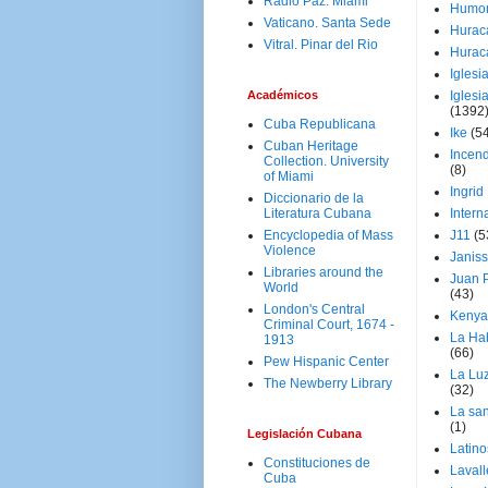
Radio Paz. Miami
Humo
Vaticano. Santa Sede
Hurac
Vitral. Pinar del Rio
Hurac
Iglesi
Académicos
Iglesi
(1392
Cuba Republicana
Ike
(5
Cuban Heritage
Incen
Collection. University
(8)
of Miami
Ingrid
Diccionario de la
Literatura Cubana
Intern
Encyclopedia of Mass
J11
(5
Violence
Janiss
Libraries around the
Juan P
World
(43)
London's Central
Kenya
Criminal Court, 1674 -
La Ha
1913
(66)
Pew Hispanic Center
La Lu
The Newberry Library
(32)
La san
(1)
Legislación Cubana
Latino
Constituciones de
Laval
Cuba