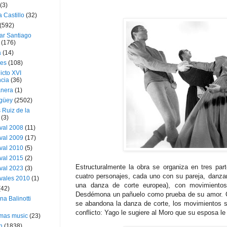
(3)
a Castillo
(32)
(592)
ar Santiago
(176)
a
(14)
ies
(108)
icto XVI
cia
(36)
nera
(1)
güey
(2502)
 Ruiz de la
(3)
val 2008
(11)
val 2009
(17)
val 2010
(5)
val 2015
(2)
Estructuralmente la obra se organiza en tres par
val 2023
(3)
cuatro personajes, cada uno con su pareja, danza
vales 2010
(1)
una danza de corte europea), con movimientos
(42)
Desdémona un pañuelo como prueba de su amor. C
ina Balinotti
se abandona la danza de corte, los movimientos s
conflicto: Yago le sugiere al Moro que su esposa le e
tmas music
(23)
h
(1838)