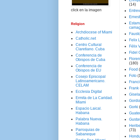
Enriq
(14)
click en la imagen
Entrev
Ernes
Estam
Religion
camag
Archdiocese of Miami
Faust
Catholic.net
Felix 
Centro Cultural
Félix 
Claretiano. Cuba
Fidel 
Conferencia de
Floren
Obispos de Cuba
(180)
Conferencia de
Food
Obispos de EU
Foto
(
Cosejo Episcopal
Latinoamericano.
Franci
CELAM
Frank
Ecclesia Digital
Gisel
Ermita de La Caridad.
Gordi
Miami
Gorki
Espacio Laical.
Habana
Guate
Palabra Nueva.
Gusta
Habana
Herib
Parroquias de
(73)
Sabaneque
Hondu