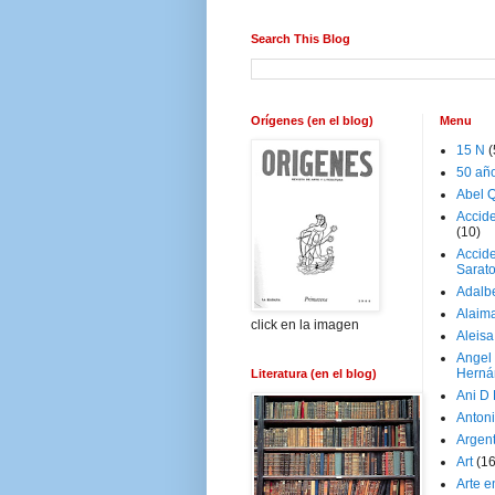
Search This Blog
Orígenes (en el blog)
Menu
15 N
(
50 añ
Abel Q
Accid
(10)
Accide
Sarat
Adalb
Alaim
click en la imagen
Aleisa
Angel
Herná
Literatura (en el blog)
Ani D
Antoni
Argen
Art
(1
Arte e