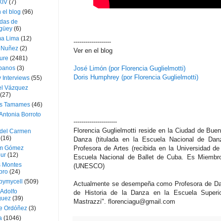
XIV
(7)
 el blog
(96)
das de
güey
(6)
a Lima
(12)
-------------------
e Nuñez
(2)
Ver en el blog
ture
(2481)
ubanos
(3)
José Limón (por Florencia Guglielmotti)
Doris Humphrey (por Florencia Guglielmotti)
 Interviews
(55)
l Vázquez
(27)
s Tamames
(46)
Antonia Borroto
----------------------
Florencia Guglielmotti reside en la Ciudad de Buen
 del Carmen
(16)
Danza (titulada en la Escuela Nacional de Dan
m Gómez
Profesora de Artes (recibida en la Universidad d
ur
(12)
Escuela Nacional de Ballet de Cuba. Es Miembro
s Montes
(UNESCO)
bro
(24)
bymycell
(509)
Actualmente se desempeña como Profesora de Dan
Adolfo
de Historia de la Danza en la Escuela Superi
guez
(39)
Mastrazzi". florenciagu@gmail.com
e Ordóñez
(3)
a
(1046)