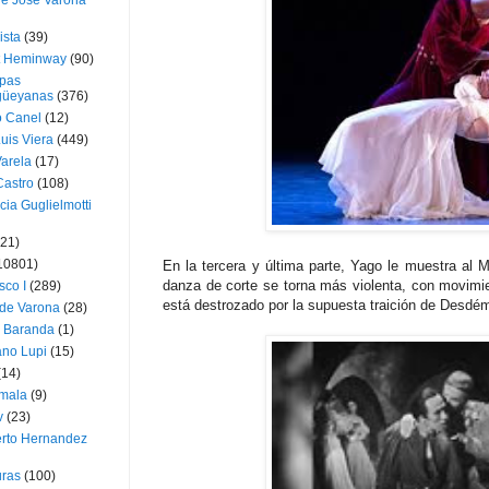
ue José Varona
ista
(39)
t Heminway
(90)
pas
üeyanas
(376)
o Canel
(12)
Luis Viera
(449)
Varela
(17)
Castro
(108)
cia Guglielmotti
(21)
10801)
En la tercera y última parte, Yago le muestra al 
danza de corte se torna más violenta, con movimi
sco I
(289)
está destrozado por la supuesta traición de Desdém
 de Varona
(28)
a Baranda
(1)
ano Lupi
(15)
(14)
mala
(9)
v
(23)
erto Hernandez
ras
(100)