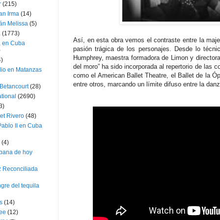
r
(215)
an Irma
(14)
án Melissa
(5)
a
(1773)
Así, en esta obra vemos el contraste entre la maje
a en Cuba
pasión trágica de los personajes. Desde lo técnic
)
Humphrey, maestra formadora de Limon y directora
4)
del moro” ha sido incorporada al repertorio de las
dio en Matanzas
como el American Ballet Theatre, el Ballet de la Óp
entre otros, marcando un límite difuso entre la dan
 Betancourt
(28)
ational
(2690)
3)
et Rivero
(48)
ablo II en Cuba
(4)
bana de hoy
z Reconciliada
gre del tequila
s
(14)
lee
(12)