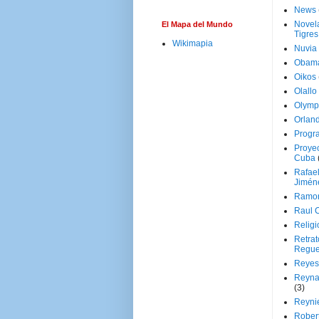
News
Novela
El Mapa del Mundo
Tigres
Wikimapia
Nuvia
Obam
Oikos
Olallo
Olymp
Orland
Progr
Proyec
Cuba
Rafae
Jimén
Ramon
Raul 
Religi
Retrat
Regue
Reyes
Reyna
(3)
Reynie
Rober