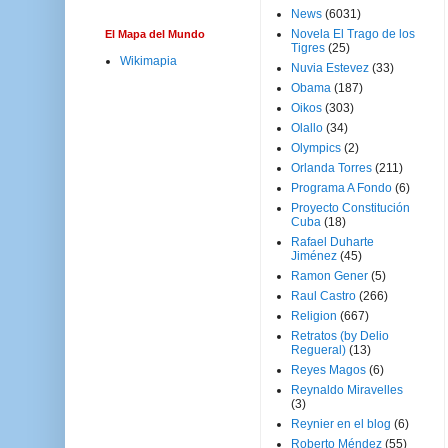
News
(6031)
Novela El Trago de los
El Mapa del Mundo
Tigres
(25)
Wikimapia
Nuvia Estevez
(33)
Obama
(187)
Oikos
(303)
Olallo
(34)
Olympics
(2)
Orlanda Torres
(211)
Programa A Fondo
(6)
Proyecto Constitución
Cuba
(18)
Rafael Duharte
Jiménez
(45)
Ramon Gener
(5)
Raul Castro
(266)
Religion
(667)
Retratos (by Delio
Regueral)
(13)
Reyes Magos
(6)
Reynaldo Miravelles
(3)
Reynier en el blog
(6)
Roberto Méndez
(55)