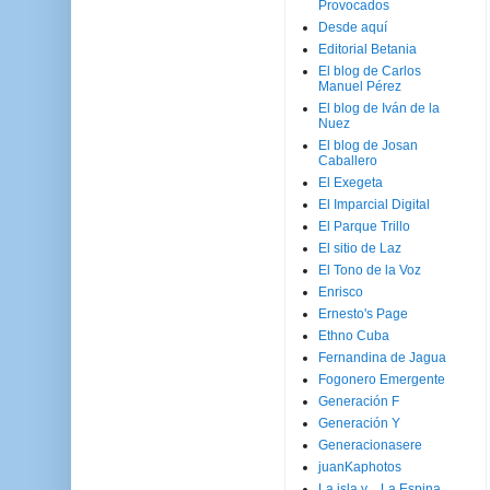
Provocados
Desde aquí
Editorial Betania
El blog de Carlos
Manuel Pérez
El blog de Iván de la
Nuez
El blog de Josan
Caballero
El Exegeta
El Imparcial Digital
El Parque Trillo
El sitio de Laz
El Tono de la Voz
Enrisco
Ernesto's Page
Ethno Cuba
Fernandina de Jagua
Fogonero Emergente
Generación F
Generación Y
Generacionasere
juanKaphotos
La isla y ...La Espina