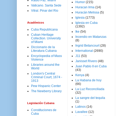
Radio Paz. Miami
Humor
(215)
Vaticano. Santa Sede
Huracan Irma
(14)
Vitral. Pinar del Rio
Huracán Melissa
(5)
Iglesia
(1773)
Académicos
Iglesia en Cuba
(1392)
Cuba Republicana
Ike
(54)
Cuban Heritage
Incendio en Matanzas
Collection. University
(8)
of Miami
Ingrid Betancourt
(28)
Diccionario de la
Literatura Cubana
International
(2690)
Encyclopedia of Mass
J11
(53)
Violence
Janisset Rivero
(48)
Libraries around the
Juan Pablo II en Cuba
World
(43)
London's Central
Kenya
(4)
Criminal Court, 1674 -
La Habana de hoy
1913
(66)
Pew Hispanic Center
La Luz Reconciliada
The Newberry Library
(32)
La sangre del tequila
(1)
Legislación Cubana
Latinos
(14)
Constituciones de
Lavallee
(12)
Cuba