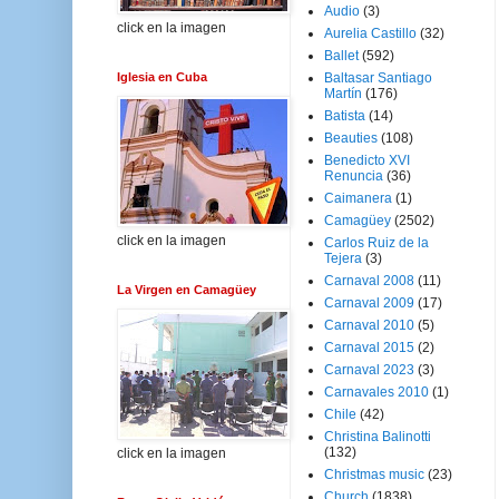
Audio
(3)
click en la imagen
Aurelia Castillo
(32)
Ballet
(592)
Iglesia en Cuba
Baltasar Santiago
Martín
(176)
Batista
(14)
Beauties
(108)
Benedicto XVI
Renuncia
(36)
Caimanera
(1)
Camagüey
(2502)
click en la imagen
Carlos Ruiz de la
Tejera
(3)
Carnaval 2008
(11)
La Virgen en Camagüey
Carnaval 2009
(17)
Carnaval 2010
(5)
Carnaval 2015
(2)
Carnaval 2023
(3)
Carnavales 2010
(1)
Chile
(42)
Christina Balinotti
(132)
click en la imagen
Christmas music
(23)
Church
(1838)