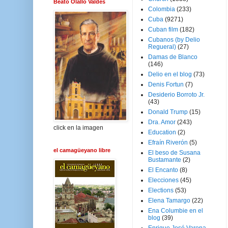
Beato Olallo Valdés
Colombia
(233)
Cuba
(9271)
Cuban film
(182)
Cubanos (by Delio
Regueral)
(27)
Damas de Blanco
(146)
Delio en el blog
(73)
Denis Fortun
(7)
Desiderio Borroto Jr.
(43)
Donald Trump
(15)
Dra. Amor
(243)
click en la imagen
Education
(2)
Efraín Riverón
(5)
el camagüeyano libre
El beso de Susana
Bustamante
(2)
El Encanto
(8)
Elecciones
(45)
Elections
(53)
Elena Tamargo
(22)
Ena Columbie en el
blog
(39)