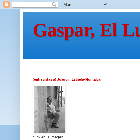
Gaspar, El L
(entrevistas a) Joaquín Estrada-Montalván
click en la imagen