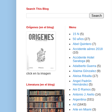
Search This Blog
Orígenes (en el blog)
Menu
15 N
(5)
50 años
(27)
Abel Quintero
(7)
Accidente aéreo 2018
(10)
Accidente Hotel
Saratoga
(4)
Adalberto Guerra
(5)
Alaima Gónzalez
(9)
click en la imagen
Aleisa Ribalta
(17)
Angel Padrón
Hernández
(5)
Literatura (en el blog)
Ani D Ramos
(5)
Antonio J. Aiello
(14)
Argentina
(331)
Art
(1643)
Arte en Miami
(3)