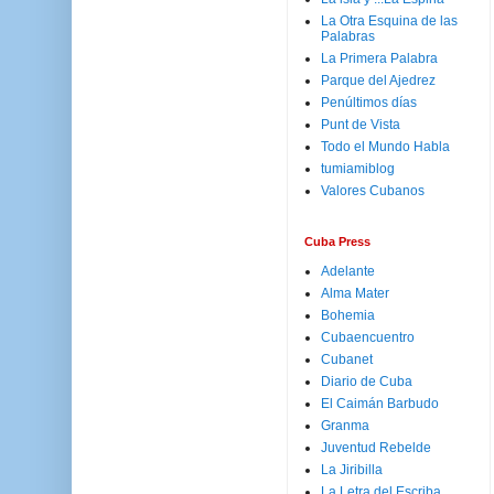
La Otra Esquina de las
Palabras
La Primera Palabra
Parque del Ajedrez
Penúltimos días
Punt de Vista
Todo el Mundo Habla
tumiamiblog
Valores Cubanos
Cuba Press
Adelante
Alma Mater
Bohemia
Cubaencuentro
Cubanet
Diario de Cuba
El Caimán Barbudo
Granma
Juventud Rebelde
La Jiribilla
La Letra del Escriba