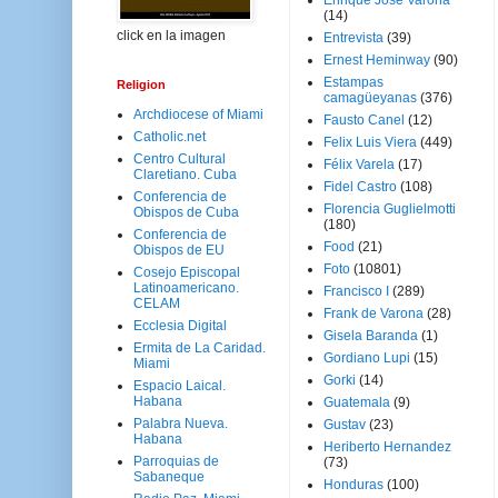
Enrique José Varona
(14)
click en la imagen
Entrevista
(39)
Ernest Heminway
(90)
Estampas
Religion
camagüeyanas
(376)
Archdiocese of Miami
Fausto Canel
(12)
Catholic.net
Felix Luis Viera
(449)
Centro Cultural
Félix Varela
(17)
Claretiano. Cuba
Fidel Castro
(108)
Conferencia de
Florencia Guglielmotti
Obispos de Cuba
(180)
Conferencia de
Food
(21)
Obispos de EU
Foto
(10801)
Cosejo Episcopal
Latinoamericano.
Francisco I
(289)
CELAM
Frank de Varona
(28)
Ecclesia Digital
Gisela Baranda
(1)
Ermita de La Caridad.
Gordiano Lupi
(15)
Miami
Gorki
(14)
Espacio Laical.
Habana
Guatemala
(9)
Palabra Nueva.
Gustav
(23)
Habana
Heriberto Hernandez
Parroquias de
(73)
Sabaneque
Honduras
(100)