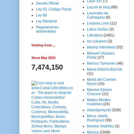
Leon XIV
(7)
Gaceta Oficial
Ley en el blog
(96)
Ley 62. Código Penal
Leyendas de
Ley 88
Camagüey
(6)
Ley Electoral
Lezama Lima
(12)
Regulaciones
Lidice Nuñez
(2)
ambientales
Literature
(2481)
los cubanos
(3)
Visiting from ...
Manny Interviews
(55)
Manuel Vázquez
Portal
(27)
Since May 2010
Marcos Tamames
(46)
7,474,150
Maria Antonia Borroto
(11)
María del Carmen
Muzio
(16)
Mariem Gómez
Chacour
(12)
Matías Montes
Huidobro
(24)
miamibymycell
(509)
Mons. Adolfo
Rodriguez
(39)
Montse Ordóñez
(3)
Musica
(1046)