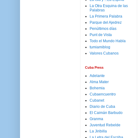
La Otra Esquina de las
Palabras
La Primera Palabra
Parque del Ajedrez
Penúltimos días
Punt de Vista
Todo el Mundo Habla
tumiamiblog
Valores Cubanos
Cuba Press
Adelante
Alma Mater
Bohemia
Cubaencuentro
Cubanet
Diario de Cuba
El Caimán Barbudo
Granma
Juventud Rebelde
La Jiribilla
La Letra del Escriba