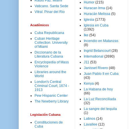
Radio Paz. Miami
Humor
(215)
Vaticano. Santa Sede
Huracan Irma
(14)
Vitral. Pinar del Rio
Huracán Melissa
(5)
Iglesia
(1773)
Académicos
Iglesia en Cuba
(1392)
Cuba Republicana
Ike
(54)
Cuban Heritage
Incendio en Matanzas
Collection. University
(8)
of Miami
Ingrid Betancourt
(28)
Diccionario de la
Literatura Cubana
International
(2690)
Encyclopedia of Mass
J11
(53)
Violence
Janisset Rivero
(48)
Libraries around the
Juan Pablo II en Cuba
World
(43)
London's Central
Kenya
(4)
Criminal Court, 1674 -
La Habana de hoy
1913
(66)
Pew Hispanic Center
La Luz Reconciliada
The Newberry Library
(32)
La sangre del tequila
(1)
Legislación Cubana
Latinos
(14)
Constituciones de
Lavallee
(12)
Cuba