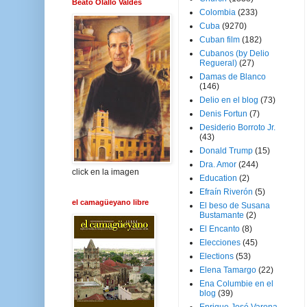
Beato Olallo Valdés
Colombia
(233)
Cuba
(9270)
Cuban film
(182)
Cubanos (by Delio
Regueral)
(27)
Damas de Blanco
(146)
Delio en el blog
(73)
Denis Fortun
(7)
Desiderio Borroto Jr.
(43)
Donald Trump
(15)
Dra. Amor
(244)
click en la imagen
Education
(2)
Efraín Riverón
(5)
el camagüeyano libre
El beso de Susana
Bustamante
(2)
El Encanto
(8)
Elecciones
(45)
Elections
(53)
Elena Tamargo
(22)
Ena Columbie en el
blog
(39)