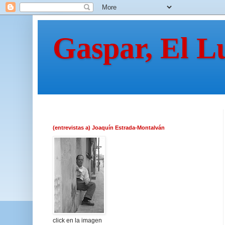
Gaspar, El L
(entrevistas a) Joaquín Estrada-Montalván
click en la imagen