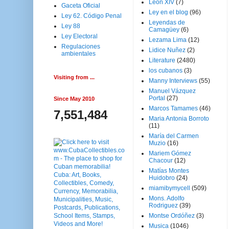
Leon XIV
(7)
Gaceta Oficial
Ley en el blog
(96)
Ley 62. Código Penal
Leyendas de
Ley 88
Camagüey
(6)
Ley Electoral
Lezama Lima
(12)
Regulaciones
Lidice Nuñez
(2)
ambientales
Literature
(2480)
los cubanos
(3)
Visiting from ...
Manny Interviews
(55)
Manuel Vázquez
Portal
(27)
Since May 2010
Marcos Tamames
(46)
7,551,484
Maria Antonia Borroto
(11)
María del Carmen
Muzio
(16)
Mariem Gómez
Chacour
(12)
Matías Montes
Huidobro
(24)
miamibymycell
(509)
Mons. Adolfo
Rodriguez
(39)
Montse Ordóñez
(3)
Musica
(1046)