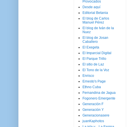
Provocados
Desde aquí
Editorial Betania
El blog de Carlos
Manuel Pérez
El blog de Iván de la
Nuez
El blog de Josan
Caballero
El Exegeta
El Imparcial Digital
El Parque Trillo
El sitio de Laz
El Tono de la Voz
Enrisco
Ernesto's Page
Ethno Cuba
Fernandina de Jagua
Fogonero Emergente
Generación F
Generación Y
Generacionasere
juanKaphotos
La isla y ...La Espina