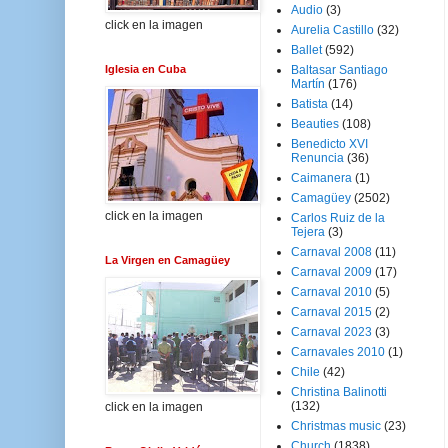
Audio
(3)
click en la imagen
Aurelia Castillo
(32)
Ballet
(592)
Iglesia en Cuba
Baltasar Santiago
Martín
(176)
Batista
(14)
Beauties
(108)
Benedicto XVI
Renuncia
(36)
Caimanera
(1)
Camagüey
(2502)
click en la imagen
Carlos Ruiz de la
Tejera
(3)
Carnaval 2008
(11)
La Virgen en Camagüey
Carnaval 2009
(17)
Carnaval 2010
(5)
Carnaval 2015
(2)
Carnaval 2023
(3)
Carnavales 2010
(1)
Chile
(42)
Christina Balinotti
(132)
click en la imagen
Christmas music
(23)
Church
(1838)