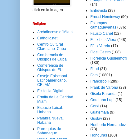
Enrique José Varona
(14)
click en la imagen
Entrevista
(39)
Ernest Heminway
(90)
Estampas
Religion
camagüeyanas
(376)
Archdiocese of Miami
Fausto Canel
(12)
Catholic.net
Felix Luis Viera
(448)
Centro Cultural
Félix Varela
(17)
Claretiano. Cuba
Fidel Castro
(108)
Conferencia de
Florencia Guglielmotti
Obispos de Cuba
(180)
Conferencia de
Food
(21)
Obispos de EU
Foto
(10801)
Cosejo Episcopal
Latinoamericano.
Francisco I
(289)
CELAM
Frank de Varona
(28)
Ecclesia Digital
Gisela Baranda
(1)
Ermita de La Caridad.
Gordiano Lupi
(15)
Miami
Gorki
(14)
Espacio Laical.
Habana
Guatemala
(9)
Palabra Nueva.
Gustav
(23)
Habana
Heriberto Hernandez
Parroquias de
(73)
Sabaneque
Honduras
(100)