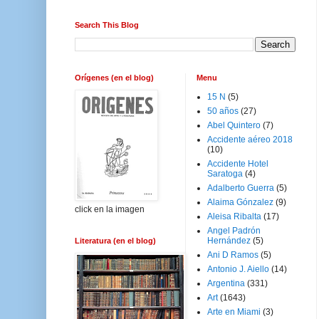
Search This Blog
Orígenes (en el blog)
Menu
15 N
(5)
50 años
(27)
Abel Quintero
(7)
Accidente aéreo 2018
(10)
Accidente Hotel
Saratoga
(4)
Adalberto Guerra
(5)
Alaima Gónzalez
(9)
click en la imagen
Aleisa Ribalta
(17)
Angel Padrón
Hernández
(5)
Literatura (en el blog)
Ani D Ramos
(5)
Antonio J. Aiello
(14)
Argentina
(331)
Art
(1643)
Arte en Miami
(3)