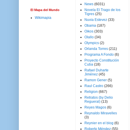
News
(6031)
Novela El Trago de los
El Mapa del Mundo
Tigres
(25)
Wikimapia
Nuvia Estevez
(33)
Obama
(187)
Oikos
(303)
Olallo
(34)
Olympics
(2)
Orlanda Torres
(211)
Programa A Fondo
(6)
Proyecto Constitución
Cuba
(18)
Rafael Duharte
Jiménez
(45)
Ramon Gener
(5)
Raul Castro
(266)
Religion
(667)
Retratos (by Delio
Regueral)
(13)
Reyes Magos
(6)
Reynaldo Miravelles
(3)
Reynier en el blog
(6)
Roberto Méndez
(55)