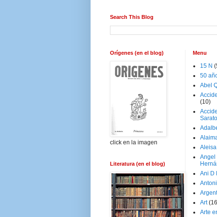
Search This Blog
Orígenes (en el blog)
Menu
15 N
(
50 añ
Abel Q
Accid
(10)
Accide
Sarat
Adalb
Alaim
click en la imagen
Aleisa
Angel
Herná
Literatura (en el blog)
Ani D
Antoni
Argen
Art
(1
Arte e