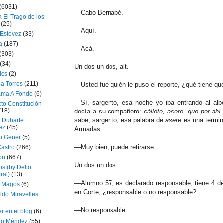
(6031)
—Cabo Bernabé.
 El Trago de los
(25)
—Aquí.
 Estevez
(33)
a
(187)
—Acá.
(303)
(34)
Un dos un dos, alt.
ics
(2)
a Torres
(211)
—Usted fue quién le puso el reporte, ¿qué tiene qu
ama A Fondo
(6)
—Sí, sargento, esa noche yo iba entrando al alb
to Constitución
(18)
decía a su compañero:
cállete, asere, que por ah
sabe, sargento, esa palabra de
asere
es una termi
l Duharte
ez
(45)
Armadas.
 Gener
(5)
—Muy bien, puede retirarse.
Castro
(266)
on
(667)
Un dos un dos.
os (by Delio
ral)
(13)
—Alumno 57, es declarado responsable, tiene 4 de
 Magos
(6)
en Corte, ¿responsable o no responsable?
ldo Miravelles
—No responsable.
r en el blog
(6)
to Méndez
(55)