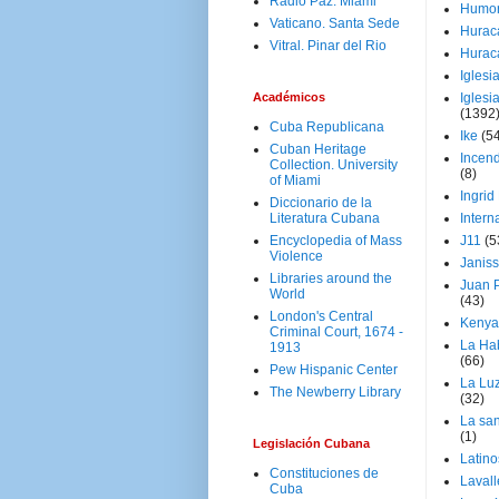
Radio Paz. Miami
Humo
Vaticano. Santa Sede
Hurac
Vitral. Pinar del Rio
Hurac
Iglesi
Académicos
Iglesi
(1392
Cuba Republicana
Ike
(5
Cuban Heritage
Incen
Collection. University
(8)
of Miami
Ingrid
Diccionario de la
Literatura Cubana
Intern
Encyclopedia of Mass
J11
(5
Violence
Janiss
Libraries around the
Juan P
World
(43)
London's Central
Kenya
Criminal Court, 1674 -
La Ha
1913
(66)
Pew Hispanic Center
La Lu
The Newberry Library
(32)
La san
(1)
Legislación Cubana
Latino
Constituciones de
Laval
Cuba