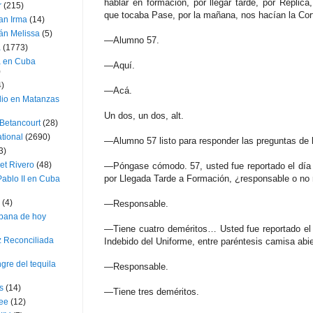
hablar en formación, por llegar tarde, por Réplica
r
(215)
que tocaba Pase, por la mañana, nos hacían la Cort
an Irma
(14)
án Melissa
(5)
—Alumno 57.
a
(1773)
a en Cuba
—Aquí.
)
4)
—Acá.
dio en Matanzas
Un dos, un dos, alt.
 Betancourt
(28)
ational
(2690)
—Alumno 57 listo para responder las preguntas de l
3)
et Rivero
(48)
—Póngase cómodo. 57, usted fue reportado el día 9
por Llegada Tarde a Formación, ¿responsable o no
ablo II en Cuba
(4)
—Responsable.
bana de hoy
—Tiene cuatro deméritos… Usted fue reportado el 
z Reconciliada
Indebido del Uniforme, entre paréntesis camisa abi
gre del tequila
—Responsable.
s
(14)
—Tiene tres deméritos.
lee
(12)