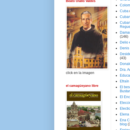
Beato Olallo Valdés
Colom
Cuba
Cuban
Cuban
Regue
Damas
(146)
Delio 
Denis 
Deside
(43)
Donal
Dra. 
click en la imagen
Educa
Efraín
el camagüeyano libre
El be
Busta
El En
Elecc
Electi
Elena
Ena C
blog
(