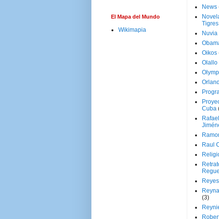
News
Novela
El Mapa del Mundo
Tigres
Wikimapia
Nuvia
Obam
Oikos
Olallo
Olymp
Orland
Progr
Proyec
Cuba
Rafae
Jimén
Ramon
Raul 
Religi
Retrat
Regue
Reyes
Reyna
(3)
Reynie
Rober