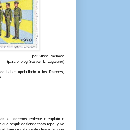
por Sindo Pacheco
(para el blog Gaspar, El Lugareño)
 de haber apabullado a los Ratones,
s.
íamos hacernos teniente o capitán o
ía que seguir cosiendo tanta ropa, y ya
el traje de gala verde olivo y la gorra