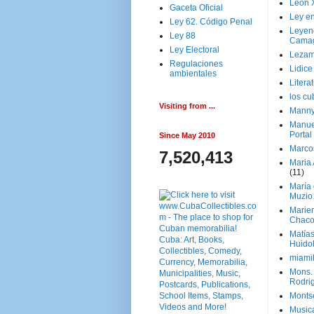
Leon 
Gaceta Oficial
Ley en
Ley 62. Código Penal
Leyen
Ley 88
Cama
Ley Electoral
Lezam
Regulaciones
Lidic
ambientales
Litera
los c
Visiting from ...
Manny
Manue
Portal
Since May 2010
Marco
7,520,413
Maria 
(11)
María
Muzio
Marie
Chaco
Matía
Huido
miami
Mons. 
Rodri
Monts
Music