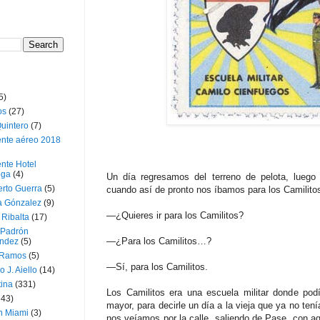
5)
os
(27)
uintero
(7)
ente aéreo 2018
nte Hotel
oga
(4)
Un día regresamos del terreno de pelota, luego
erto Guerra
(5)
cuando así de pronto nos íbamos para los Camilito
a Gónzalez
(9)
—¿Quieres ir para los Camilitos?
 Ribalta
(17)
 Padrón
—¿Para los Camilitos…?
ndez
(5)
 Ramos
(5)
—Sí, para los Camilitos.
o J. Aiello
(14)
tina
(331)
Los Camilitos era una escuela militar donde pod
643)
mayor, para decirle un día a la vieja que ya no ten
n Miami
(3)
nos veíamos por la calle, saliendo de Pase, con aqu