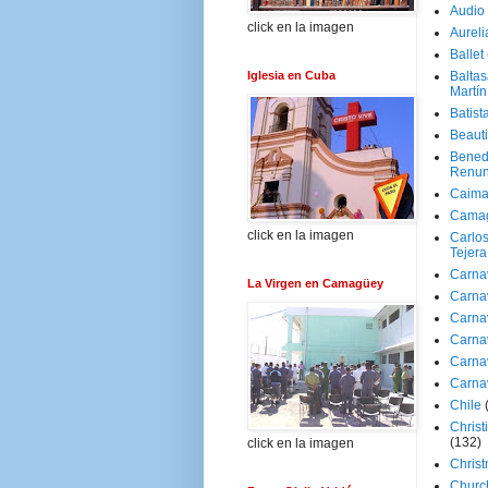
Audio
click en la imagen
Aureli
Ballet
Iglesia en Cuba
Baltas
Martín
Batist
Beaut
Bened
Renun
Caima
Cama
click en la imagen
Carlos
Tejera
Carna
La Virgen en Camagüey
Carna
Carna
Carna
Carna
Carna
Chile
Christ
(132)
click en la imagen
Chris
Churc