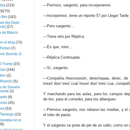
—Permiso, sargento, para incorporarme.
bia
(233)
(9270)
—Incorpórese, tiene un reporte 57 por Llegar Tarde
 film
(182)
os (by Delio
—Pero sargento…
ral)
(27)
 de Blanco
—Tiene otro por Réplica.
en el blog
(73)
—Es que, mire…
Fortun
(7)
rio Borroto Jr.
—Réplica Continuada.
d Trump
(15)
—Sí, sargento.
Amor
(244)
tion
(2)
—Compañía Atencioooón, derechaaaa, derec, de fr
 Riverón
(5)
troun/ dos/ tres/ cua/ troun/ dos/ tres/ cua, compañí
so de Susana
mante
(2)
Y marchando para las aulas, para los campos depor
canto
(8)
de tiro, para el comedor, para los albergues:
iones
(45)
ons
(53)
—Permiso sargento, nos robaron las medias, y el ove
 Tamargo
(22)
el tubo de pasta.
olumbie en el
39)
Y el sargento se pone de pie de un salto, como un r