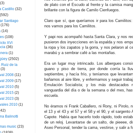
(3)
de plato con el Escudo al frente y la camisa manga
a Castillo
(32)
brillante con la figura de Camilo Cienfuegos.
(592)
Claro que sí, que queríamos ir para los Camilito
ar Santiago
(176)
nos vamos para los Camilitos.
a
(14)
Y papi nos acompañó hasta Santa Clara, y nos reco
ies
(108)
pusieron dos inyecciones en la espalda y nos empa
icto XVI
cia
(36)
la ropa y los zapatos y la gorra, y nos pelaron al 
marabú y a sembrar café a las montañas.
nera
(1)
güey
(2502)
Era un lugar muy intrincado. Los albergues consi
 Ruiz de la
guano y piso de tierra, por donde corría la llu
(3)
septiembre, y hacía frío, y teníamos que levantarn
val 2008
(11)
bañarnos al aire libre, y enfermarnos y seguir traba
val 2009
(17)
Emulación Socialista; y los más destacados 
val 2010
(5)
vanguardia del día o de la semana o del mes, hasta
val 2015
(2)
escuela.
val 2023
(3)
vales 2010
(1)
No éramos ni Frank Caballero, ni Rony, ni Pirolo,
(42)
el 13 y el 43 y el 57 y el 58 y el 90, y el sargento
ina Balinotti
Capote. Había que hacerlo todo rápido, todo esta
de un reloj. Levantarse de un salto, de pieeee, dis
tmas music
(23)
Aseo Personal, tender la cama, vestirse, y salir a f
h
(1838)