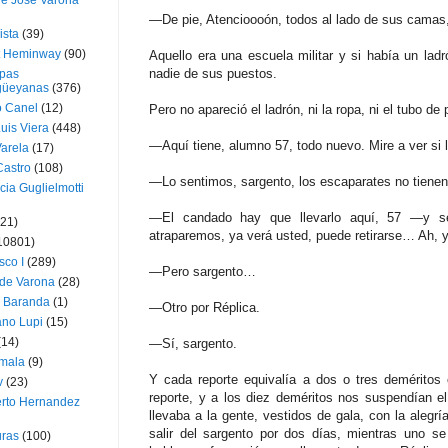
ue José Varona
—De pie, Atencioooón, todos al lado de sus camas,
ista
(39)
t Heminway
(90)
Aquello era una escuela militar y si había un lad
nadie de sus puestos.
pas
üeyanas
(376)
o Canel
(12)
Pero no apareció el ladrón, ni la ropa, ni el tubo de 
Luis Viera
(448)
—Aquí tiene, alumno 57, todo nuevo. Mire a ver si
Varela
(17)
Castro
(108)
—Lo sentimos, sargento, los escaparates no tiene
cia Guglielmotti
—El candado hay que llevarlo aquí, 57 —y se
(21)
atraparemos, ya verá usted, puede retirarse… Ah, y t
10801)
sco I
(289)
—Pero sargento…
 de Varona
(28)
a Baranda
(1)
—Otro por Réplica.
ano Lupi
(15)
(14)
—Sí, sargento.
mala
(9)
Y cada reporte equivalía a dos o tres deméritos
v
(23)
reporte, y a los diez deméritos nos suspendían 
erto Hernandez
llevaba a la gente, vestidos de gala, con la alegrí
salir del sargento por dos días, mientras uno s
ras
(100)