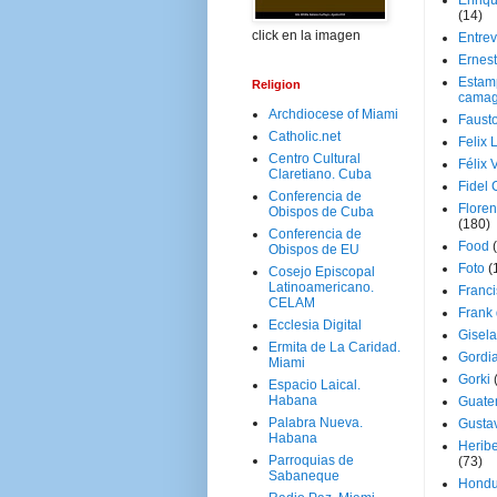
Enriq
(14)
click en la imagen
Entrev
Ernes
Estam
Religion
camag
Archdiocese of Miami
Faust
Catholic.net
Felix 
Centro Cultural
Félix 
Claretiano. Cuba
Fidel 
Conferencia de
Floren
Obispos de Cuba
(180)
Conferencia de
Food
Obispos de EU
Foto
(
Cosejo Episcopal
Latinoamericano.
Franci
CELAM
Frank
Ecclesia Digital
Gisel
Ermita de La Caridad.
Gordi
Miami
Gorki
Espacio Laical.
Habana
Guate
Palabra Nueva.
Gusta
Habana
Herib
Parroquias de
(73)
Sabaneque
Hondu