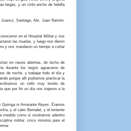
s largas, y un cinto ancho de hebilla
s: Juanco, Santiago, Ale, Juan Ramón:
nocieron en el Hospital Militar y nos
staron las muelas, y luego nos dieron
cero y nos mandaron un tiempo a cortar
stían en naves abiertas, de techo de
via durante los largos aguaceros de
os de noche, y trabajar todo el día y
jando porque allí podíamos practicar la
recibíamos un sello muy bonito de
 que por fin un día nos trajeron a la
 ni Quiroga ni Amarante Reyes. Éramos
 Antía, y el cabo Bernabé, y el teniente
ba medido como si viviéramos adentro
ciplina militar, cinco minutos para el
ormar.