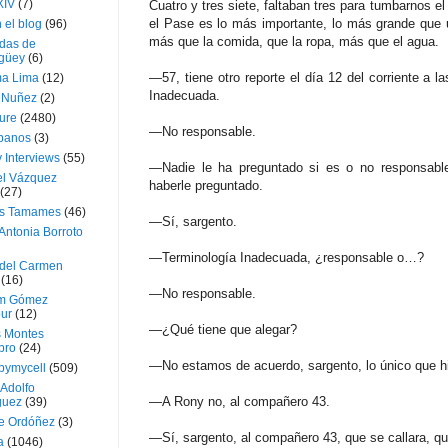
XIV
(7)
Cuatro y tres siete, faltaban tres para tumbarnos e
el Pase es lo más importante, lo más grande que u
 el blog
(96)
más que la comida, que la ropa, más que el agua.
das de
güey
(6)
—57, tiene otro reporte el día 12 del corriente a l
a Lima
(12)
Inadecuada.
e Nuñez
(2)
ture
(2480)
—No responsable.
ubanos
(3)
 Interviews
(55)
—Nadie le ha preguntado si es o no responsable.
l Vázquez
haberle preguntado.
(27)
s Tamames
(46)
—Sí, sargento.
Antonia Borroto
—Terminología Inadecuada, ¿responsable o…?
 del Carmen
(16)
—No responsable.
m Gómez
ur
(12)
—¿Qué tiene que alegar?
s Montes
bro
(24)
—No estamos de acuerdo, sargento, lo único que h
bymycell
(509)
Adolfo
—A Rony no, al compañero 43.
guez
(39)
e Ordóñez
(3)
—Sí, sargento, al compañero 43, que se callara, qu
a
(1046)