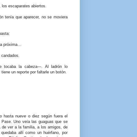
 los escaparates abiertos.
rón tenía que aparecer, no se moviera
pasta:
 la próxima…
n candados.
 tocaba la cabeza—. Al ladrón lo
iene un reporte por faltarle un botón.
 o hasta nueve o diez según fuera el
el Pase. Uno veía las guaguas que se
a de ver a la familia, a los amigos, de
e quedaba allí como un huérfano, por