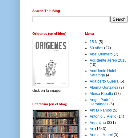
Search This Blog
Orígenes (en el blog)
Menu
15 N
(5)
50 años
(27)
Abel Quintero
(7)
Accidente aéreo 2018
(10)
Accidente Hotel
Saratoga
(4)
Adalberto Guerra
(5)
Alaima Gónzalez
(9)
click en la imagen
Aleisa Ribalta
(17)
Angel Padrón
Hernández
(5)
Literatura (en el blog)
Ani D Ramos
(5)
Antonio J. Aiello
(14)
Argentina
(331)
Art
(1643)
Arte en Miami
(3)