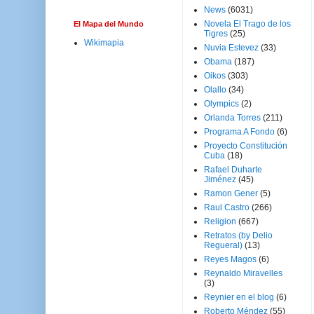
News
(6031)
Novela El Trago de los
El Mapa del Mundo
Tigres
(25)
Wikimapia
Nuvia Estevez
(33)
Obama
(187)
Oikos
(303)
Olallo
(34)
Olympics
(2)
Orlanda Torres
(211)
Programa A Fondo
(6)
Proyecto Constitución
Cuba
(18)
Rafael Duharte
Jiménez
(45)
Ramon Gener
(5)
Raul Castro
(266)
Religion
(667)
Retratos (by Delio
Regueral)
(13)
Reyes Magos
(6)
Reynaldo Miravelles
(3)
Reynier en el blog
(6)
Roberto Méndez
(55)