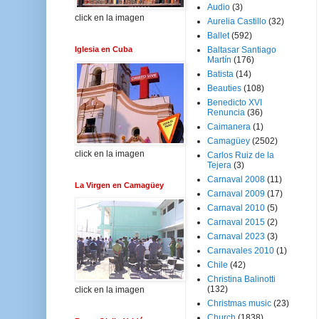
Audio
(3)
click en la imagen
Aurelia Castillo
(32)
Ballet
(592)
Iglesia en Cuba
Baltasar Santiago
Martín
(176)
Batista
(14)
Beauties
(108)
Benedicto XVI
Renuncia
(36)
Caimanera
(1)
Camagüey
(2502)
click en la imagen
Carlos Ruiz de la
Tejera
(3)
Carnaval 2008
(11)
La Virgen en Camagüey
Carnaval 2009
(17)
Carnaval 2010
(5)
Carnaval 2015
(2)
Carnaval 2023
(3)
Carnavales 2010
(1)
Chile
(42)
Christina Balinotti
(132)
click en la imagen
Christmas music
(23)
Church
(1838)