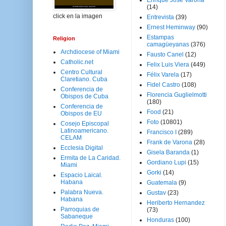
Enrique José Varona
(14)
click en la imagen
Entrevista
(39)
Ernest Heminway
(90)
Estampas
Religion
camagüeyanas
(376)
Archdiocese of Miami
Fausto Canel
(12)
Catholic.net
Felix Luis Viera
(449)
Centro Cultural
Félix Varela
(17)
Claretiano. Cuba
Fidel Castro
(108)
Conferencia de
Florencia Guglielmotti
Obispos de Cuba
(180)
Conferencia de
Food
(21)
Obispos de EU
Foto
(10801)
Cosejo Episcopal
Latinoamericano.
Francisco I
(289)
CELAM
Frank de Varona
(28)
Ecclesia Digital
Gisela Baranda
(1)
Ermita de La Caridad.
Gordiano Lupi
(15)
Miami
Gorki
(14)
Espacio Laical.
Habana
Guatemala
(9)
Palabra Nueva.
Gustav
(23)
Habana
Heriberto Hernandez
Parroquias de
(73)
Sabaneque
Honduras
(100)