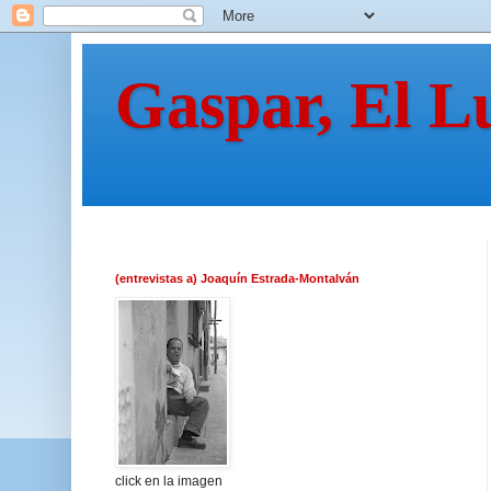
Gaspar, El L
(entrevistas a) Joaquín Estrada-Montalván
click en la imagen