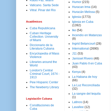
Radio Paz. Miami
Humor
(215)
Vaticano. Santa Sede
Huracan Irma
(14)
Vitral. Pinar del Rio
Huracán Melissa
(5)
Iglesia
(1773)
Académicos
Iglesia en Cuba
(1392)
Cuba Republicana
Ike
(54)
Cuban Heritage
Incendio en Matanzas
Collection. University
(8)
of Miami
Ingrid Betancourt
(28)
Diccionario de la
Literatura Cubana
International
(2690)
Encyclopedia of Mass
J11
(53)
Violence
Janisset Rivero
(48)
Libraries around the
Juan Pablo II en Cuba
World
(43)
London's Central
Kenya
(4)
Criminal Court, 1674 -
La Habana de hoy
1913
(66)
Pew Hispanic Center
La Luz Reconciliada
The Newberry Library
(32)
La sangre del tequila
(1)
Legislación Cubana
Latinos
(14)
Constituciones de
Lavallee
(12)
Cuba