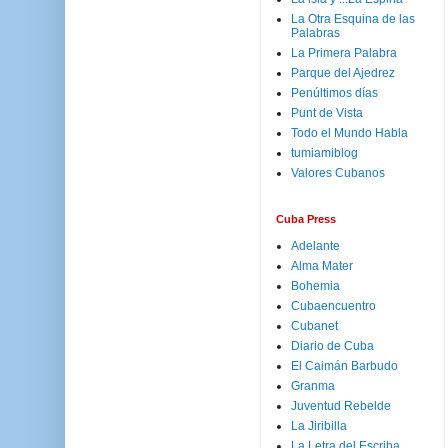
La Otra Esquina de las
Palabras
La Primera Palabra
Parque del Ajedrez
Penúltimos días
Punt de Vista
Todo el Mundo Habla
tumiamiblog
Valores Cubanos
Cuba Press
Adelante
Alma Mater
Bohemia
Cubaencuentro
Cubanet
Diario de Cuba
El Caimán Barbudo
Granma
Juventud Rebelde
La Jiribilla
La Letra del Escriba