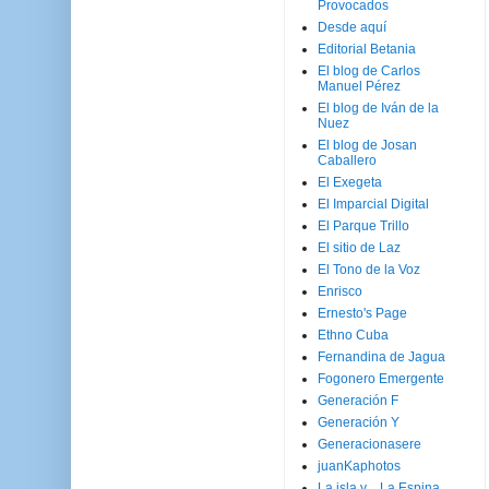
Provocados
Desde aquí
Editorial Betania
El blog de Carlos
Manuel Pérez
El blog de Iván de la
Nuez
El blog de Josan
Caballero
El Exegeta
El Imparcial Digital
El Parque Trillo
El sitio de Laz
El Tono de la Voz
Enrisco
Ernesto's Page
Ethno Cuba
Fernandina de Jagua
Fogonero Emergente
Generación F
Generación Y
Generacionasere
juanKaphotos
La isla y ...La Espina