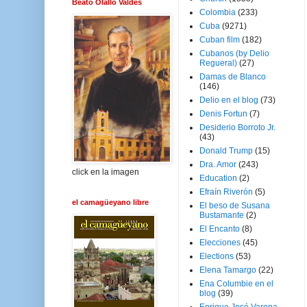
Beato Olallo Valdés
Colombia
(233)
Cuba
(9271)
Cuban film
(182)
Cubanos (by Delio
Regueral)
(27)
Damas de Blanco
(146)
Delio en el blog
(73)
Denis Fortun
(7)
Desiderio Borroto Jr.
(43)
Donald Trump
(15)
Dra. Amor
(243)
click en la imagen
Education
(2)
Efraín Riverón
(5)
el camagüeyano libre
El beso de Susana
Bustamante
(2)
El Encanto
(8)
Elecciones
(45)
Elections
(53)
Elena Tamargo
(22)
Ena Columbie en el
blog
(39)