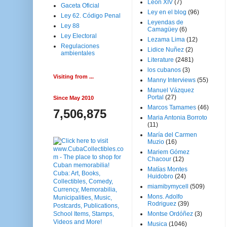
Leon XIV
(7)
Gaceta Oficial
Ley en el blog
(96)
Ley 62. Código Penal
Leyendas de
Ley 88
Camagüey
(6)
Ley Electoral
Lezama Lima
(12)
Regulaciones
Lidice Nuñez
(2)
ambientales
Literature
(2481)
los cubanos
(3)
Visiting from ...
Manny Interviews
(55)
Manuel Vázquez
Portal
(27)
Since May 2010
Marcos Tamames
(46)
7,506,875
Maria Antonia Borroto
(11)
María del Carmen
Muzio
(16)
Mariem Gómez
Chacour
(12)
Matías Montes
Huidobro
(24)
miamibymycell
(509)
Mons. Adolfo
Rodriguez
(39)
Montse Ordóñez
(3)
Musica
(1046)